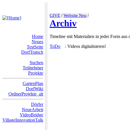
GIVE
/
Website Neu
/
Archiv
Home
Timeline mit Materialien in jeder Form aus
Neues
ToDo
: Videos digitalisieren!
TestSeite
DorfTratsch
Suchen
Teilnehmer
Projekte
GartenPlan
DorfWiki
OrdnerProjekte_alt
Dörfer
NeueArbeit
VideoBridge
VillageInnovationTalk