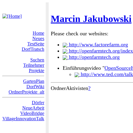
Marcin Jakubowski
Home
Please check our websites:
Neues
TestSeite
http://www.factorefarm.org
DorfTratsch
http://openfarmtech.org/ind
http://openfarmtech.org
Suchen
Teilnehmer
Einführungsvideo "
OpenSource
Projekte
http://www.ted.com/tal
GartenPlan
DorfWiki
OrdnerAktivisten
?
OrdnerProjekte_alt
Dörfer
NeueArbeit
VideoBridge
VillageInnovationTalk