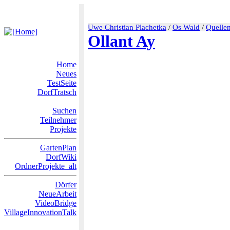
Uwe Christian Plachetka
/
Os Wald
/
Quelle
Ollant Ay
Home
Neues
TestSeite
DorfTratsch
Suchen
Teilnehmer
Projekte
GartenPlan
DorfWiki
OrdnerProjekte_alt
Dörfer
NeueArbeit
VideoBridge
VillageInnovationTalk