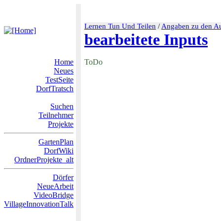
Lernen Tun Und Teilen
/
Angaben zu den Au
bearbeitete Inputs
Home
ToDo
Neues
TestSeite
DorfTratsch
Suchen
Teilnehmer
Projekte
GartenPlan
DorfWiki
OrdnerProjekte_alt
Dörfer
NeueArbeit
VideoBridge
VillageInnovationTalk