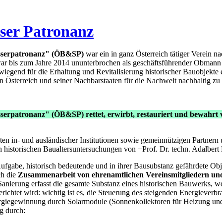
ser Patronanz
sserpatronanz"
(ÖB&SP)
war ein in ganz Österreich tätiger Verein n
r bis zum Jahre 2014 ununterbrochen als geschäftsführender Obmann t
wiegend für die Erhaltung und Revitalisierung historischer Bauobjekte e
Österreich und seiner Nachbarstaaten für die Nachwelt nachhaltig zu 
sserpatronanz" (ÖB&SP) rettet, erwirbt, restauriert und bewahr
en in- und ausländischer Institutionen sowie gemeinnützigen Partnern u
 historischen Baualtersuntersuchungen von +Prof. Dr. techn. Adalber
 Aufgabe, historisch bedeutende und in ihrer Bausubstanz gefährdete Obj
ch die
Zusammenarbeit von ehrenamtlichen Vereinsmitgliedern und
e Sanierung erfasst die gesamte Substanz eines historischen Bauwerks,
erichtet wird: wichtig ist es, die Steuerung des steigenden Energiever
nergiegewinnung durch Solarmodule (Sonnenkollektoren für Heizung 
g durch: