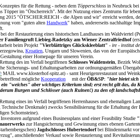
s Konzeptes für die Rettung - neben dem
Töpperschloss
in Neubruck bei 
 Töpper im "Ötscherreich". Mit der Nutzung eines Zentrums für lebe
lung 2015 "ÖTSCHER:REICH - die Alpen und wir" erreicht werden, der
Ahnung vom "guten alten
Handwerk
" haben, andererseits nachhaltige Im
t.
i der Restaurierung eines historischen Landhauses im Waldviertel (Pu
er Familiengruft Liebieg-Radetzky am Wiener Zentralfriedhof
(ers
arbeit beim Projekt
"Vierblättriges Glückskleeblatt"
-
ire - institut 
Herzegowina,
Kroatien
, Ungarn und Slowenien, das von der Europäisch
Gestaltung einer Homepage für unseren Verein.
ettung des im Verfall begriffenen
Schlosses Waldenstein
, Bezirk Wol
sche Sicherungs- und Erhaltungsarbeiten zur ordnungsgemäßen Überga
MAIL www.klosterhof-spitz.at) - samt Heurigenrestaurant und Weinke
betreffend mögliche
Kooperation
mit der
ÖB&SP
:
"hier bietet sic
te ein "weiches" aber wichtiges Kriterium sind; erst recht gilt das,
iederum Burgen und Schlösser (auch Ruinen!) zu den oft landschaft
ttung eines im Verfall begriffenen Herrenhauses und ehemaligen Lan
chnische Denkmale) zwecks Sensibilisierung für die Erhaltung der I
igen Schornsteine).
nvestoren aufgrund eines Businessplans und einer Feasibility Studie
"
nmauerwerks
zur Hangsicherung und Gewinnung eines ebenen Gartenter
 Starhembergschen)
Jagdschlosses Hubertendorf
bei Blindenmarkt vor 
zug", anschließender Verkauf sowie Restaurierung und Revitalisieru