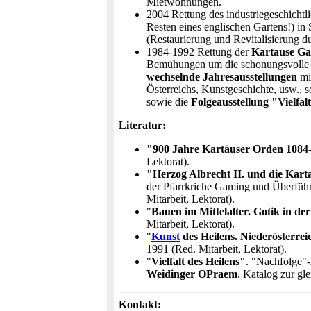
Mietwohnungen.
2004 Rettung des industriegeschicht
Resten eines englischen Gartens!) in 
(Restaurierung und Revitalisierung du
1984-1992 Rettung der
Kartause G
Bemühungen um die schonungsvolle u
wechselnde Jahresausstellungen
mi
Österreichs, Kunstgeschichte, usw.,
sowie die
Folgeausstellung "Vielfal
Literatur:
"900 Jahre Kartäuser Orden 1084
Lektorat).
"Herzog Albrecht II. und die Kar
der Pfarrkriche Gaming und Überführ
Mitarbeit, Lektorat).
"
Bauen im Mittelalter. Gotik in d
Mitarbeit, Lektorat).
"
Kunst
des Heilens. Niederösterre
1991 (Red. Mitarbeit, Lektorat).
"
Vielfalt des Heilens"
. "Nachfolge"
Weidinger OPraem
. Katalog zur gl
Kontakt: