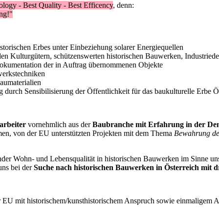
ology - Best Quality - Best Efficency
, denn:
ng!"
torischen Erbes unter Einbeziehung solarer Energiequellen
en Kulturgütern, schützenswerten historischen Bauwerken, Industrie
Dokumentation der in Auftrag übernommenen Objekte
werkstechniken
aumaterialien
urch Sensibilisierung der Öffentlichkeit für das baukulturelle Erbe Öst
arbeiter
vornehmlich aus der
Baubranche mit Erfahrung in der De
men, von der EU unterstützten Projekten mit dem Thema
Bewahrung des
er Wohn- und Lebensqualität in historischen Bauwerken im Sinne unsere
uns bei der
Suche nach historischen Bauwerken in Österreich mit 
der EU mit historischem/kunsthistorischem Anspruch sowie einmaligem