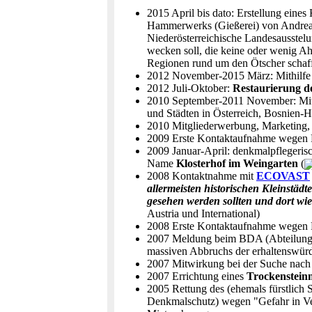
2015 April bis dato: Erstellung eine
Hammerwerks (Gießerei) von Andreas
Niederösterreichische Landesausste
wecken soll, die keine oder wenig 
Regionen rund um den Ötscher schaff
2012 November-2015 März: Mithilfe be
2012 Juli-Oktober:
Restaurierung d
2010 September-2011 November: Mit
und Städten in Österreich, Bosnien-
2010 Mitgliederwerbung, Marketing, 
2009 Erste Kontaktaufnahme wegen R
2009 Januar-April: denkmalpflegeri
Name
Klosterhof im Weingarten
(
2008 Kontaktnahme mit
ECOVAST
allermeisten historischen Kleinstäd
gesehen werden sollten und dort w
Austria und International)
2008 Erste Kontaktaufnahme wegen Re
2007 Meldung beim BDA (Abteilung Te
massiven Abbruchs der erhaltenswürd
2007 Mitwirkung bei der Suche nach I
2007 Errichtung eines
Trockenstei
2005 Rettung des (ehemals fürstlich
Denkmalschutz) wegen "Gefahr in Ver