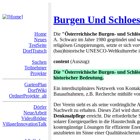
Burgen Und Schloes
Home
Die
"Österreichische Burgen- und Schlö
Neues
A. Schwarz im Jahre 1980 gegründet und wa
TestSeite
religiösen Gruppierungen, setzte er sich vor
DorfTratsch
(bau)historische UNESCO-Weltkulturerbe in 
content
(Auszug):
Suchen
Teilnehmer
Die "Österreichische Burgen- und Schlö
Projekte
historischer Bedeutung.
GartenPlan
Ein interdisziplinäres Netzwerk von Kontakt
DorfWiki
Bauaufnahmen, z.B. Recherche mithilfe von
OrdnerProjekte_alt
Der Verein sieht es als seine vordringliche
Dörfer
Nachwelt zu erhalten. Dieses Ziel wird dur
NeueArbeit
Denkmalpflege
erreicht. Die erforderlich
VideoBridge
solarer Energiequellen in die Haustechnik g
VillageInnovationTalk
kostengünstige Lösungen für effiziente E
anzubieten im Sinne einer Qualitätssicherun