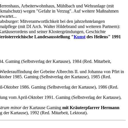
errenhaus, Arbeiterwohnhaus, Mühlbach und Wehranlage (mit
nkmalschutz) wegen "Gefahr in Verzug". Auf weitere Maßnahmen
ewartet...
bsburger: Mitverantwortlichkeit bei den jahrzehntelangen
pflege (mit DI Arch. Walter Hildebrand und weiteren Partnern):
Kartäuserordens und seiner Klostergründungen, Geschichte
erösterreichische Landesausstellung "
Kunst
des Heilens" 1991
4. Gaming (Selbstverlag der Kartause), 1984 (Red. Mitarbeit,
 Wiederauffindung der Gebeine Albrechts II. und Johanna von Pfirt in
tober 1985. Gaming (Selbstverlag der Kartause), 1985 (Red.
il-Oktober 1986. Gaming (Selbstverlag der Kartause), 1986 (Red.
llung vom April-Oktober 1991. Gaming (Selbstverlag der Kartause),
strum minor
der Kartause Gaming
mit Kräuterpfarrer Hermann
 der Kartause), 1992 (Red. Mitarbeit, Lektorat).