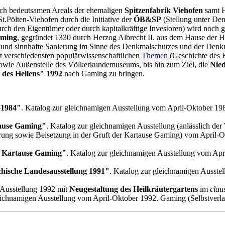
lich bedeutsamen Areals der ehemaligen
Spitzenfabrik Viehofen
samt H
St.Pölten-Viehofen durch die Initiative der
ÖB&SP
(Stellung unter De
rch den Eigentümer oder durch kapitalkräftige Investoren) wird noch g
aming
, gegründet 1330 durch Herzog Albrecht II. aus dem Hause der Ha
nd sinnhafte Sanierung im Sinne des Denkmalschutzes und der Denkmal
t verschiedensten populärwissenschaftlichen
Themen
(Geschichte des 
 sowie Außenstelle des Völkerkundemuseums, bis hin zum Ziel, die
Nied
t des Heilens" 1992
nach Gaming zu bringen.
-1984"
. Katalog zur gleichnamigen Ausstellung vom April-Oktober 198
tause Gaming"
. Katalog zur gleichnamigen Ausstellung (anlässlich der
ung sowie Beisetzung in der Gruft der Kartause Gaming) vom April-Ok
er Kartause Gaming"
. Katalog zur gleichnamigen Ausstellung vom Apr
ichische Landesausstellung 1991"
. Katalog zur gleichnamigen Ausste
-Ausstellung 1992 mit
Neugestaltung des Heilkräutergartens
im
clau
eichnamigen Ausstellung vom April-Oktober 1992. Gaming (Selbstverlag