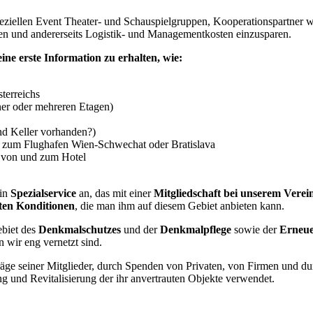
peziellen Event Theater- und Schauspielgruppen, Kooperationspartner wi
en und andererseits Logistik- und Managementkosten einzusparen.
ine erste Information zu erhalten, wie:
terreichs
er oder mehreren Etagen)
nd Keller vorhanden?)
d zum Flughafen Wien-Schwechat oder Bratislava
e von und zum Hotel
ein
Spezialservice
an, das mit einer
Mitgliedschaft bei unserem Verei
ten Konditionen
, die man ihm auf diesem Gebiet anbieten kann.
biet des
Denkmalschutzes
und der
Denkmalpflege
sowie der
Erneue
n wir eng vernetzt sind.
äge seiner Mitglieder, durch Spenden von Privaten, von Firmen und du
ng und Revitalisierung der ihr anvertrauten Objekte verwendet.