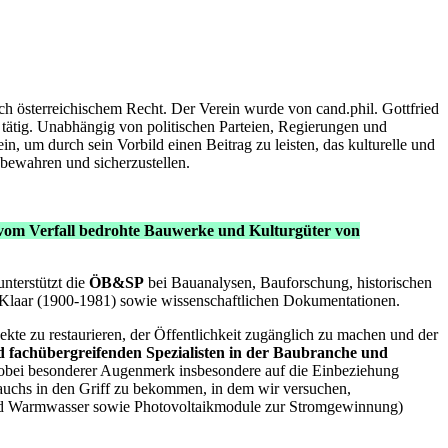
ach österreichischem Recht. Der Verein wurde von cand.phil. Gottfried
ätig. Unabhängig von politischen Parteien, Regierungen und
in, um durch sein Vorbild einen Beitrag zu leisten, das kulturelle und
bewahren und sicherzustellen.
t vom Verfall bedrohte Bauwerke und Kulturgüter von
nterstützt die
ÖB&SP
bei Bauanalysen, Bauforschung, historischen
t Klaar (1900-1981) sowie wissenschaftlichen Dokumentationen.
ekte zu restaurieren, der Öffentlichkeit zugänglich zu machen und der
 fachübergreifenden Spezialisten in der Baubranche und
 wobei besonderer Augenmerk insbesondere auf die Einbeziehung
brauchs in den Griff zu bekommen, in dem wir versuchen,
und Warmwasser sowie Photovoltaikmodule zur Stromgewinnung)