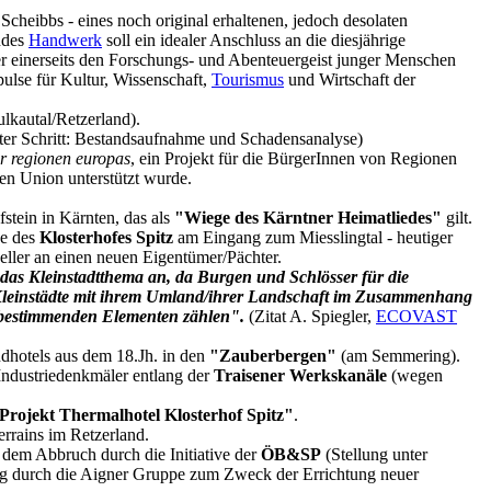
Scheibbs - eines noch original erhaltenen, jedoch desolaten
ndes
Handwerk
soll ein idealer Anschluss an die diesjährige
 einerseits den Forschungs- und Abenteuergeist junger Menschen
pulse für Kultur, Wissenschaft,
Tourismus
und Wirtschaft der
lkautal/Retzerland).
ter Schritt: Bestandsaufnahme und Schadensanalyse)
der regionen europas
, ein Projekt für die BürgerInnen von Regionen
en Union unterstützt wurde.
fstein in Kärnten, das als
"Wiege des Kärntner Heimatliedes"
gilt.
be des
Klosterhofes Spitz
am Eingang zum Miesslingtal - heutiger
ller an einen neuen Eigentümer/Pächter.
h das Kleinstadtthema an, da Burgen und Schlösser für die
 da Kleinstädte mit ihrem Umland/ihrer Landschaft im Zusammenhang
sbestimmenden Elementen zählen".
(Zitat A. Spiegler,
ECOVAST
dhotels aus dem 18.Jh. in den
"Zauberbergen"
(am Semmering).
ndustriedenkmäler entlang der
Traisener Werkskanäle
(wegen
Projekt Thermalhotel Klosterhof Spitz"
.
rains im Retzerland.
dem Abbruch durch die Initiative der
ÖB&SP
(Stellung unter
ng durch die Aigner Gruppe zum Zweck der Errichtung neuer