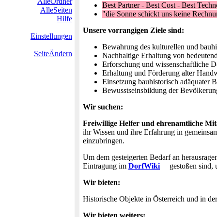
AlleOrdner
Best Partner - Best Cost - Best Techn
AlleSeiten
"die Sonne schickt uns keine Rechnu
Hilfe
Unsere vorrangigen Ziele sind:
Einstellungen
Bewahrung des kulturellen und bauhis
SeiteÄndern
Nachhaltige Erhaltung von bedeutend
Erforschung und wissenschaftliche 
Erhaltung und Förderung alter Hand
Einsetzung bauhistorisch adäquater B
Bewusstseinsbildung der Bevölkerung d
Wir suchen:
Freiwillige Helfer und ehrenamtliche Mit
ihr Wissen und ihre Erfahrung in gemeinsa
einzubringen.
Um dem gesteigerten Bedarf an herausragend
Eintragung im
DorfWiki
gestoßen sind, 
Wir bieten:
Historische Objekte in Österreich und in 
Wir bieten weiters: