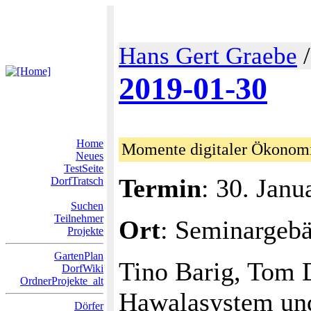
Hans Gert Graebe
2019-01-30
Home
Momente digitaler Ökonom
Neues
TestSeite
Termin
: 30. Janu
DorfTratsch
Suchen
Teilnehmer
Ort
: Seminargeb
Projekte
GartenPlan
Tino Barig, Tom 
DorfWiki
OrdnerProjekte_alt
Hawalasystem und
Dörfer