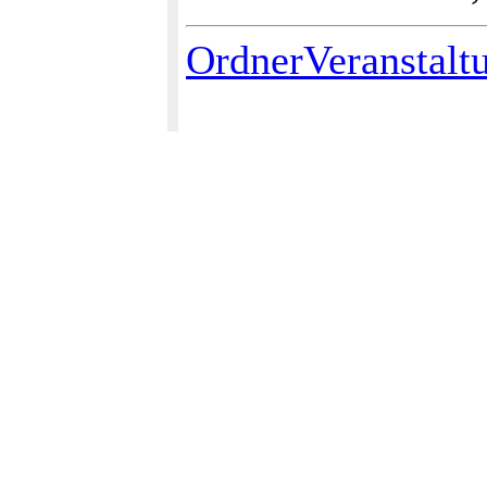
OrdnerVeranstalt