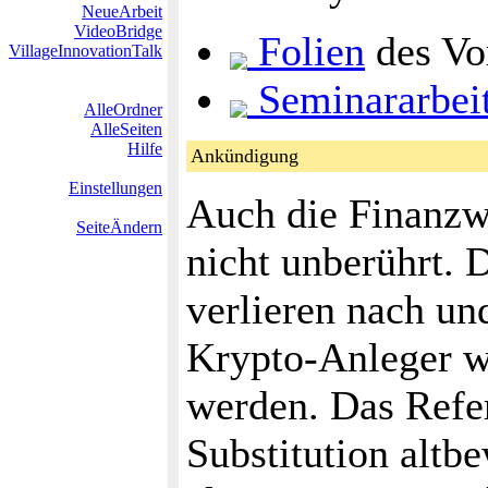
NeueArbeit
VideoBridge
Folien
des Vo
VillageInnovationTalk
Seminararbei
AlleOrdner
AlleSeiten
Hilfe
Ankündigung
Einstellungen
Auch die Finanzwe
SeiteÄndern
nicht unberührt. 
verlieren nach u
Krypto-Anleger w
werden. Das Refera
Substitution altb