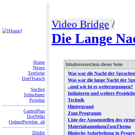
Video Bridge
/
Die Lange Na
Home
Inhaltsverzeichnis dieser Seite
Neues
TestSeite
Was war die Nacht der Sprache
DorfTratsch
Was war die lange Nacht der Sp
..und wie ist es weitergegangen?
Suchen
Initiatoren und weitere Projektbe
Teilnehmer
Technik
Projekte
Hintergrund
GartenPlan
Zum Programm
DorfWiki
Liste der Aussenstellen des virtu
OrdnerProjekte_alt
MaterialsammlungZumThema
Dörfer
filmische Aufarbeitung in Progre