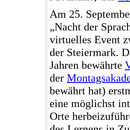
Am 25. September
„Nacht der Sprach
virtuelles Event
der Steiermark. D
Jahren bewährte
V
der
Montagsakad
bewährt hat) erstm
eine möglichst in
Orte herbeizufüh
des Lernens in Z