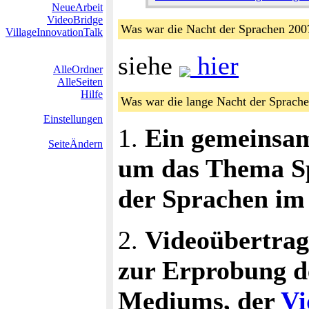
NeueArbeit
VideoBridge
Was war die Nacht der Sprachen 2
VillageInnovationTalk
siehe
hier
AlleOrdner
AlleSeiten
Hilfe
Was war die lange Nacht der Sprac
Einstellungen
1.
Ein gemeinsam
SeiteÄndern
um das Thema Sp
der Sprachen im
2.
Videoübertrag
zur Erprobung d
Mediums, der
Vi