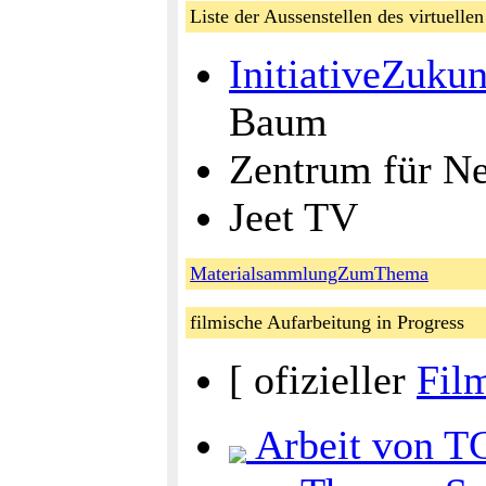
Liste der Aussenstellen des virtuelle
InitiativeZukun
Baum
Zentrum für N
Jeet TV
MaterialsammlungZumThema
filmische Aufarbeitung in Progress
[ ofizieller
Fil
Arbeit von TG