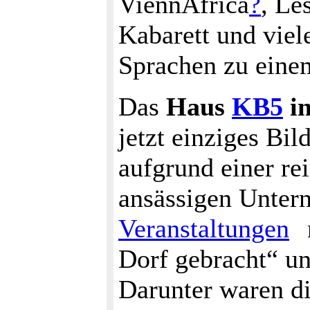
ViennAfrica
?
, Le
Kabarett und viel
Sprachen zu eine
Das
Haus
KB5
i
jetzt einziges Bil
aufgrund einer rei
ansässigen Untern
Veranstaltungen
Dorf gebracht“ un
Darunter waren d