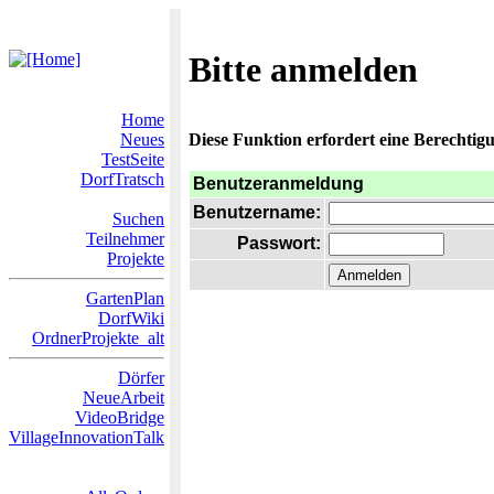
Bitte anmelden
Home
Neues
Diese Funktion erfordert eine Berechtigu
TestSeite
DorfTratsch
Benutzeranmeldung
Benutzername:
Suchen
Teilnehmer
Passwort:
Projekte
GartenPlan
DorfWiki
OrdnerProjekte_alt
Dörfer
NeueArbeit
VideoBridge
VillageInnovationTalk