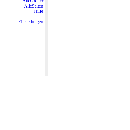
AlleOrdner
AlleSeiten
Hilfe
Einstellungen