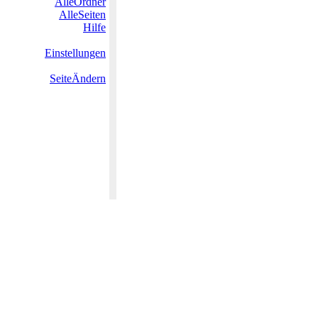
AlleOrdner
AlleSeiten
Hilfe
Einstellungen
SeiteÄndern