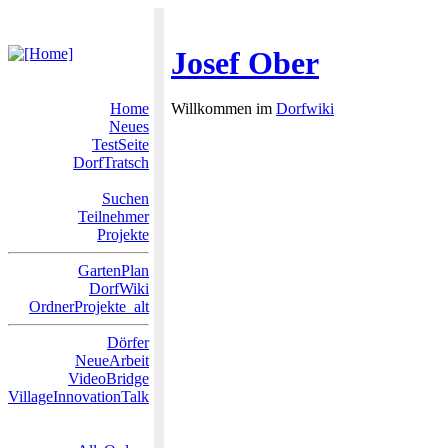
Josef Ober
Home
Willkommen im
Dorfwiki
Neues
TestSeite
DorfTratsch
Suchen
Teilnehmer
Projekte
GartenPlan
DorfWiki
OrdnerProjekte_alt
Dörfer
NeueArbeit
VideoBridge
VillageInnovationTalk