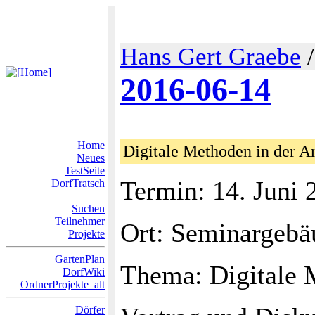
Hans Gert Graebe
2016-06-14
Home
Digitale Methoden in der A
Neues
TestSeite
Termin: 14. Juni 
DorfTratsch
Suchen
Teilnehmer
Ort: Seminargebä
Projekte
GartenPlan
Thema: Digitale 
DorfWiki
OrdnerProjekte_alt
Dörfer