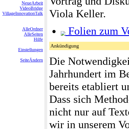
Vortrag und Disk
NeueArbeit
VideoBridge
Viola Keller.
VillageInnovationTalk
Folien zum V
AlleOrdner
AlleSeiten
Hilfe
Ankündigung
Einstellungen
Die Notwendigkeit
SeiteÄndern
Jahrhundert im Be
bereits etabliert 
Dass sich Methode
nicht nur auf Tex
wir in unserem Vo