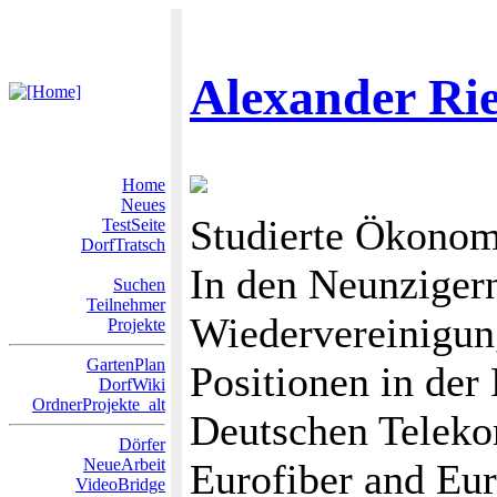
Alexander Ri
Home
Neues
Studierte Ökonom
TestSeite
DorfTratsch
In den Neunziger
Suchen
Teilnehmer
Wiedervereinigun
Projekte
GartenPlan
Positionen in der 
DorfWiki
OrdnerProjekte_alt
Deutschen Telekom
Dörfer
NeueArbeit
Eurofiber and Eur
VideoBridge