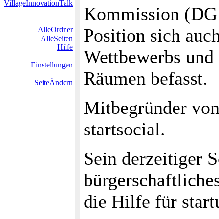
VillageInnovationTalk
Kommission (DG C
Position sich auc
AlleOrdner
AlleSeiten
Hilfe
Wettbewerbs und
Einstellungen
Räumen befasst.
SeiteÄndern
Mitbegründer vo
startsocial.
Sein derzeitiger 
bürgerschaftlich
die Hilfe für start