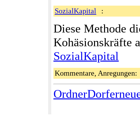
SozialKapital
:
Diese Methode di
Kohäsionskräfte a
SozialKapital
Kommentare, Anregungen
OrdnerDorferneu