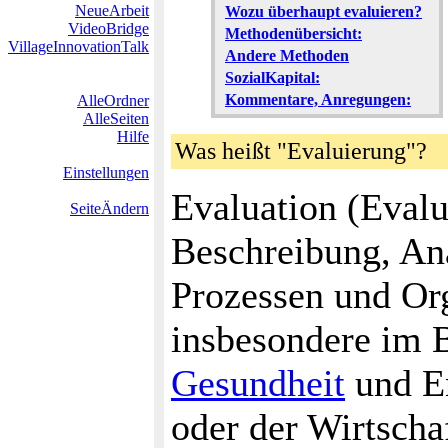
NeueArbeit
Wozu überhaupt evaluieren?
VideoBridge
Methodenübersicht:
VillageInnovationTalk
Andere Methoden
SozialKapital:
Kommentare, Anregungen:
AlleOrdner
AlleSeiten
Hilfe
Was heißt "Evaluierung"?
Einstellungen
Evaluation (Evalu
SeiteÄndern
Beschreibung, An
Prozessen und Org
insbesondere im B
Gesundheit
und En
oder der Wirtscha