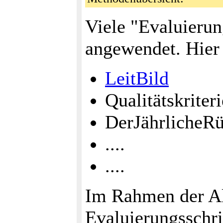
Viele "Evaluieru
angewendet. Hier 
LeitBild
Qualitätskrite
DerJährlicheRü
....
....
Im Rahmen der A
Evaluierungsschri