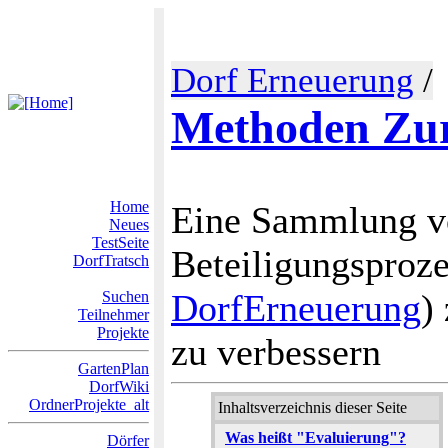
Dorf Erneuerung
/
Methoden Zur
Home
Eine Sammlung v
Neues
TestSeite
Beteiligungsproz
DorfTratsch
DorfErneuerung
)
Suchen
Teilnehmer
Projekte
zu verbessern
GartenPlan
DorfWiki
OrdnerProjekte_alt
Inhaltsverzeichnis dieser Seite
Was heißt "Evaluierung"?
Dörfer