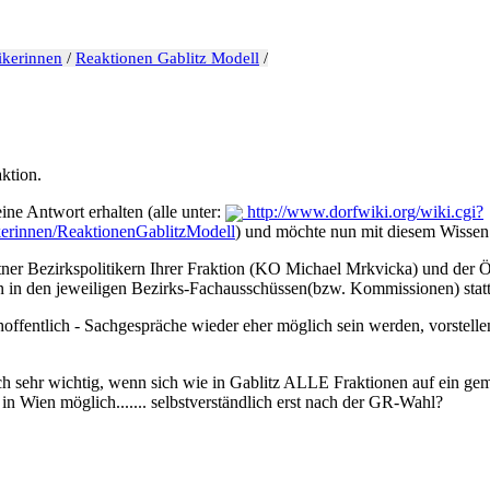
tikerinnen
/
Reaktionen Gablitz Modell
/
aktion.
ne Antwort erhalten (alle unter:
http://www.dorfwiki.org/wiki.cgi?
tikerinnen/ReaktionenGablitzModell
) und möchte nun mit diesem Wissen
er Bezirkspolitikern Ihrer Fraktion (KO Michael Mrkvicka) und der ÖVP
 den jeweiligen Bezirks-Fachausschüssen(bzw. Kommissionen) stattfi
offentlich - Sachgespräche wieder eher möglich sein werden, vorstelle
h sehr wichtig, wenn sich wie in Gablitz ALLE Fraktionen auf ein gem
in Wien möglich....... selbstverständlich erst nach der GR-Wahl?