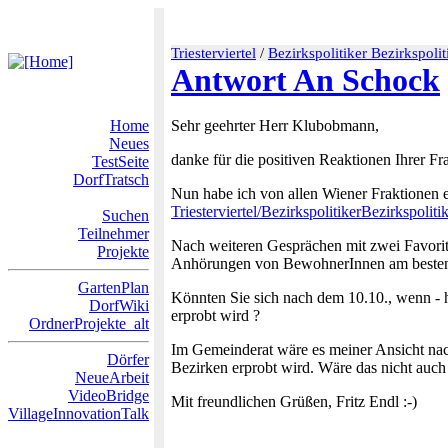
Triesterviertel
/
Bezirkspolitiker Bezirkspoli
Antwort An Schock
Home
Sehr geehrter Herr Klubobmann,
Neues
danke für die positiven Reaktionen Ihrer Fr
TestSeite
DorfTratsch
Nun habe ich von allen Wiener Fraktionen ei
Triesterviertel/BezirkspolitikerBezirkspoli
Suchen
Teilnehmer
Nach weiteren Gesprächen mit zwei Favoritn
Projekte
Anhörungen von BewohnerInnen am besten in
GartenPlan
Könnten Sie sich nach dem 10.10., wenn - h
DorfWiki
erprobt wird ?
OrdnerProjekte_alt
Im Gemeinderat wäre es meiner Ansicht nac
Dörfer
Bezirken erprobt wird. Wäre das nicht auch 
NeueArbeit
VideoBridge
Mit freundlichen Grüßen, Fritz Endl :-)
VillageInnovationTalk