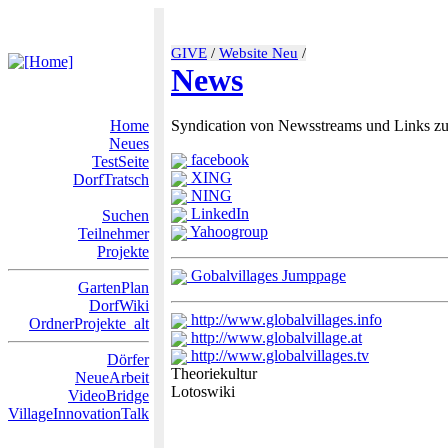
GIVE
/
Website Neu
/
News
Home
Syndication von Newsstreams und Links zu
Neues
facebook
TestSeite
XING
DorfTratsch
NING
LinkedIn
Suchen
Yahoogroup
Teilnehmer
Projekte
Gobalvillages Jumppage
GartenPlan
DorfWiki
http://www.globalvillages.info
OrdnerProjekte_alt
http://www.globalvillage.at
http://www.globalvillages.tv
Dörfer
Theoriekultur
NeueArbeit
Lotoswiki
VideoBridge
VillageInnovationTalk