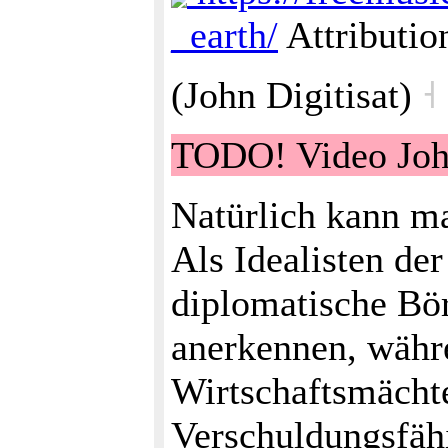
_earth/
Attributio
(John Digitisat)
˧
TODO! Video John 
Natürlich kann ma
Als Idealisten de
diplomatische Bör
anerkennen, währe
Wirtschaftsmächte
Verschuldungsfähi