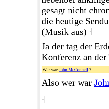
gesagt nicht chr
die heutige Send
(Musik aus)
˧
Ja der tag der Erd
Konferenz an der 
Wer war
John McConnell
?
Also wer war
Joh
˧