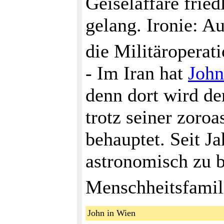
Geiselaffäre frie
gelang. Ironie: A
die Militäroperat
- Im Iran hat
Joh
denn dort wird de
trotz seiner zoro
behauptet. Seit J
astronomisch zu b
Menschheitsfamili
John in Wien