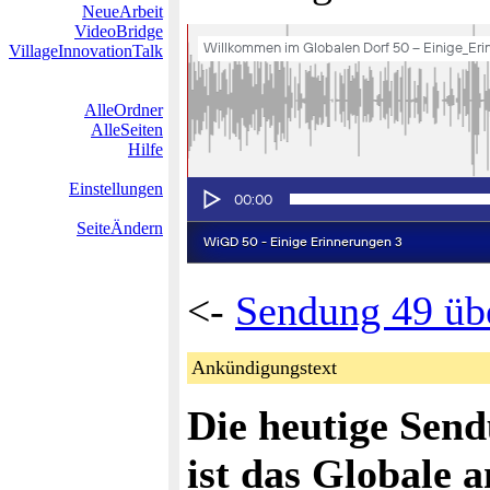
NeueArbeit
VideoBridge
VillageInnovationTalk
AlleOrdner
AlleSeiten
Hilfe
Einstellungen
SeiteÄndern
<-
Sendung 49 üb
Ankündigungstext
Die heutige Sendu
ist das Globale 