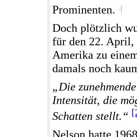
Prominenten.
˧
Doch plötzlich wu
für den 22. April
Amerika zu einem
damals noch kaum 
„Die zunehmende 
Intensität, die m
[
Schatten stellt.“
Nelson hatte 196