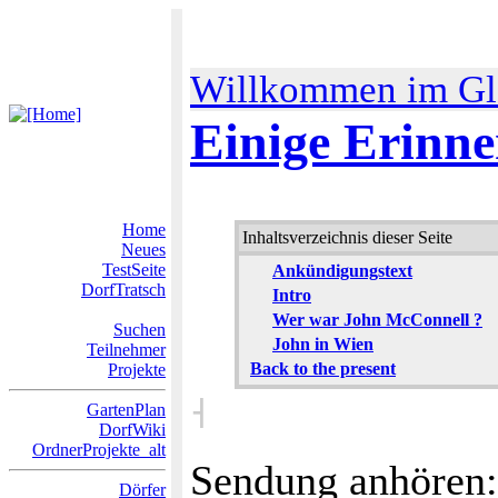
Willkommen im Gl
Einige Erinn
Home
Inhaltsverzeichnis dieser Seite
Neues
TestSeite
Ankündigungstext
DorfTratsch
Intro
Wer war John McConnell ?
Suchen
John in Wien
Teilnehmer
Back to the present
Projekte
˧
GartenPlan
DorfWiki
OrdnerProjekte_alt
Sendung anhören
Dörfer