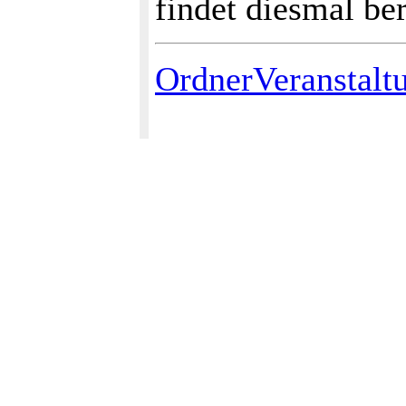
findet diesmal ber
OrdnerVeranstalt