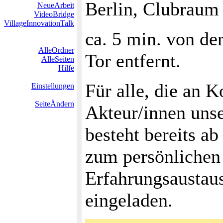
Berlin, Clubraum
NeueArbeit
VideoBridge
VillageInnovationTalk
ca. 5 min. von de
AlleOrdner
Tor entfernt.
AlleSeiten
Hilfe
Für alle, die an 
Einstellungen
SeiteÄndern
Akteur/innen unser
besteht bereits a
zum persönliche
Erfahrungsaustaus
eingeladen.