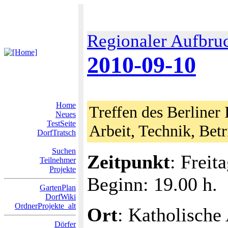
Regionaler Aufbru
2010-09-10
Home
Treffen des Berliner 
Neues
TestSeite
Arbeit, Technik, Bet
DorfTratsch
Suchen
Zeitpunkt
: Freit
Teilnehmer
Projekte
Beginn: 19.00 h.
GartenPlan
DorfWiki
OrdnerProjekte_alt
Ort
: Katholische
Dörfer