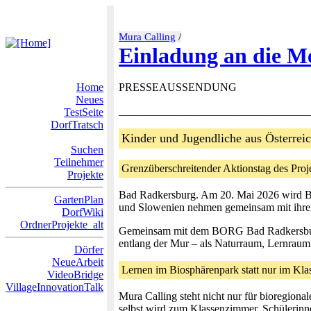
Mura Calling
/
Einladung an die M
Home
PRESSEAUSSENDUNG
Neues
__________________________________
TestSeite
DorfTratsch
Kinder und Jugendliche aus Österrei
Suchen
Teilnehmer
Grenzüberschreitender Aktionstag des Pro
Projekte
Bad Radkersburg. Am 20. Mai 2026 wird Ba
GartenPlan
und Slowenien nehmen gemeinsam mit ihren L
DorfWiki
OrdnerProjekte_alt
Gemeinsam mit dem BORG Bad Radkersbu
entlang der Mur – als Naturraum, Lernrau
Dörfer
NeueArbeit
Lernen im Biosphärenpark statt nur im Kl
VideoBridge
VillageInnovationTalk
Mura Calling steht nicht nur für bioregion
selbst wird zum Klassenzimmer. Schülerinn