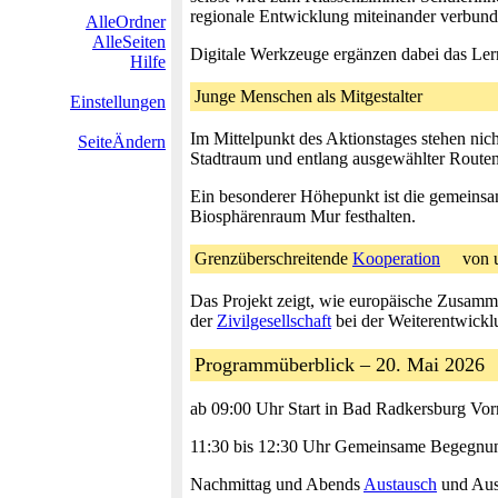
regionale Entwicklung miteinander verbund
AlleOrdner
AlleSeiten
Digitale Werkzeuge ergänzen dabei das Lern
Hilfe
Junge Menschen als Mitgestalter
Einstellungen
Im Mittelpunkt des Aktionstages stehen ni
SeiteÄndern
Stadtraum und entlang ausgewählter Routen
Ein besonderer Höhepunkt ist die gemeins
Biosphärenraum Mur festhalten.
Grenzüberschreitende
Kooperation
von 
Das Projekt zeigt, wie europäische Zusamme
der
Zivilgesellschaft
bei der Weiterentwick
Programmüberblick – 20. Mai 2026
ab 09:00 Uhr Start in Bad Radkersburg Vor
11:30 bis 12:30 Uhr Gemeinsame Begegnung 
Nachmittag und Abends
Austausch
und Aus