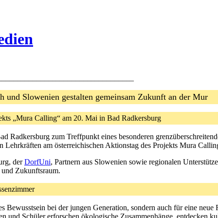
edien
___________________________________
ch und Slowenien gestalten gemeinsam Zukunft an der Mur
jekts „Mura Calling“ am 20. Mai in Bad Radkersburg
d Radkersburg zum Treffpunkt eines besonderen grenzüberschreitende
ehrkräften am österreichischen Aktionstag des Projekts Mura Calling 
rg, der
DorfUni
, Partnern aus Slowenien sowie regionalen Unterstüt
m und Zukunftsraum.
assenzimmer
ales Bewusstsein bei der jungen Generation, sondern auch für eine neu
en und Schüler erforschen ökologische Zusammenhänge, entdecken kult