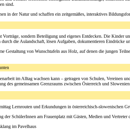
en sind.
en in der Natur und schaffen ein zeitgemäßes, interaktives Bildungsfo
cht Vorträge, sondern Beteiligung und eigenes Entdecken. Die Kinder 
 durch die Aulandschaft, lösen Aufgaben, dokumentieren Eindrücke un
ame Gestaltung von Wunschtafeln aus Holz, auf denen die jungen Tei
unten
narbeit im Alltag wachsen kann – getragen von Schulen, Vereinen und
lung des gemeinsamen Grenzraums zwischen Österreich und Slowenien
mittag Lernrouten und Erkundungen in österreichisch-slowenischen G
der SchülerInnen am Frauenplatz mit Gästen, Medien und Vertreter d
klang im Pavelhaus