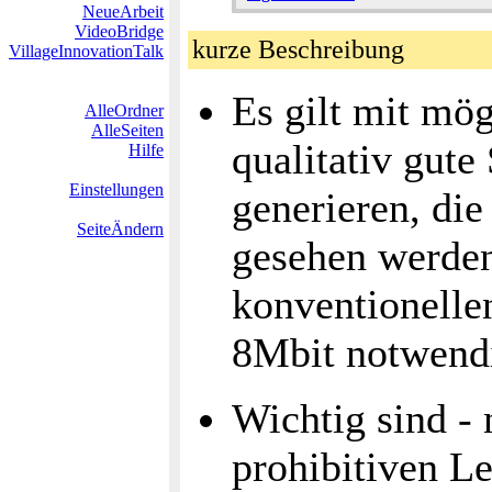
NeueArbeit
VideoBridge
kurze Beschreibung
VillageInnovationTalk
Es gilt mit mög
AlleOrdner
AlleSeiten
qualitativ gute
Hilfe
Einstellungen
generieren, die
SeiteÄndern
gesehen werden
konventionelle
8Mbit notwend
Wichtig sind - 
prohibitiven L