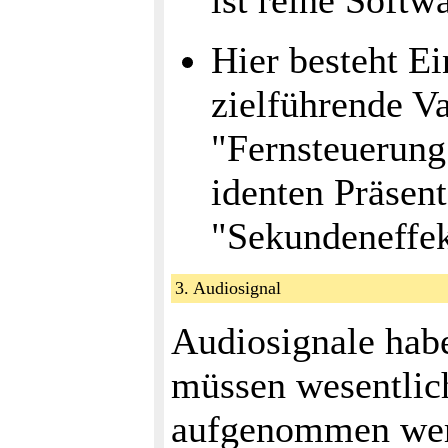
ist reine Softw
Hier besteht Ei
zielführende Va
"Fernsteuerung
identen Präsent
"Sekundeneffek
3. Audiosignal
Audiosignale habe
müssen wesentlich
aufgenommen wer