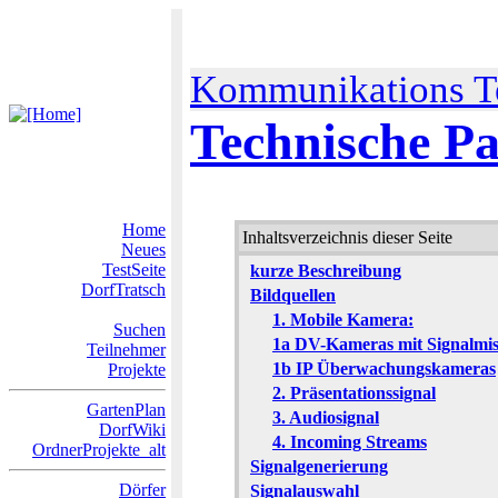
Kommunikations T
Technische P
Home
Inhaltsverzeichnis dieser Seite
Neues
TestSeite
kurze Beschreibung
DorfTratsch
Bildquellen
1. Mobile Kamera:
Suchen
1a DV-Kameras mit Signalmi
Teilnehmer
1b IP Überwachungskameras
Projekte
2. Präsentationssignal
GartenPlan
3. Audiosignal
DorfWiki
4. Incoming Streams
OrdnerProjekte_alt
Signalgenerierung
Dörfer
Signalauswahl