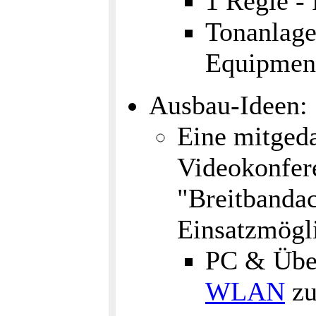
1 Regie -
Tonanlage
Equipment
Ausbau-Ideen:
Eine mitgeda
Videokonfer
"Breitbandac
Einsatzmögli
PC & Über
WLAN
zu