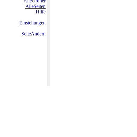
AlleOrdner
AlleSeiten
Hilfe
Einstellungen
SeiteÄndern