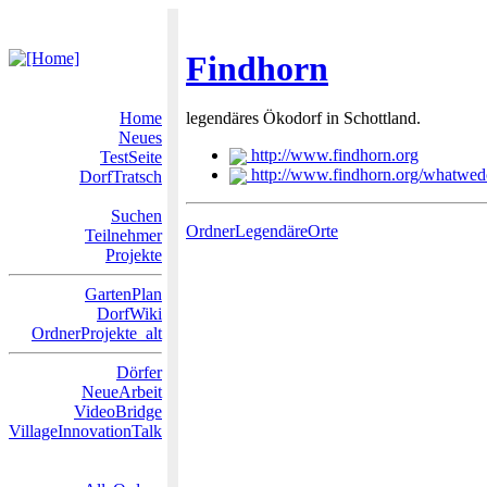
Findhorn
Home
legendäres Ökodorf in Schottland.
Neues
http://www.findhorn.org
TestSeite
http://www.findhorn.org/whatwedo
DorfTratsch
Suchen
OrdnerLegendäreOrte
Teilnehmer
Projekte
GartenPlan
DorfWiki
OrdnerProjekte_alt
Dörfer
NeueArbeit
VideoBridge
VillageInnovationTalk