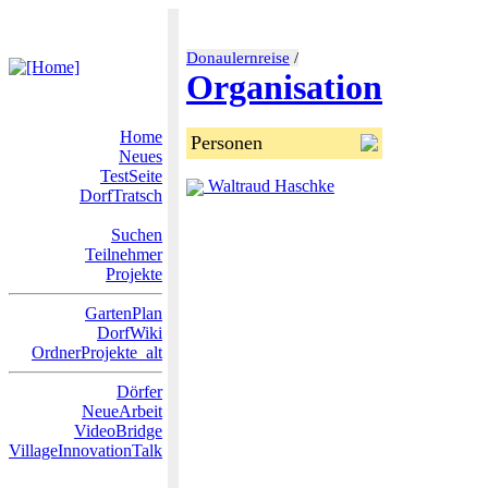
Donaulernreise
/
Organisation
Home
Personen
Neues
TestSeite
Waltraud Haschke
DorfTratsch
Suchen
Teilnehmer
Projekte
GartenPlan
DorfWiki
OrdnerProjekte_alt
Dörfer
NeueArbeit
VideoBridge
VillageInnovationTalk