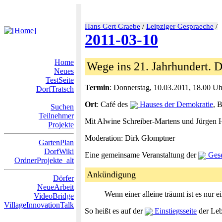
Hans Gert Graebe
/
Leipziger Gespraeche
/
2011-03-10
Home
Wege ins 21. Jahrhundert. 
Neues
TestSeite
Termin
: Donnerstag, 10.03.2011, 18.00 Uh
DorfTratsch
Ort
: Café des
Hauses der Demokratie
, 
Suchen
Teilnehmer
Mit Alwine Schreiber-Martens und Jürgen 
Projekte
Moderation: Dirk Glomptner
GartenPlan
DorfWiki
Eine gemeinsame Veranstaltung der
Gese
OrdnerProjekte_alt
Ankündigung
Dörfer
NeueArbeit
Wenn einer alleine träumt ist es nur
VideoBridge
VillageInnovationTalk
So heißt es auf der
Einstiegsseite
der Leb