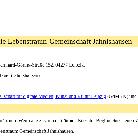
Die Lebenstraum-Gemeinschaft Jahnishausen
r
Bernhard-Göring-Straße 152, 04277 Leipzig.
Hauer (Jahnishausen)
llschaft für digitale Medien, Kunst und Kultur Leipzig
(GdMKK) und 
 ein Traum. Wenn alle zusammen träumen ist es der Beginn einer neuen W
enstraum Gemeinschaft Jahnishausen.