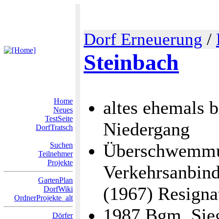
Dorf Erneuerung
/
Steinbach
Home
altes ehemals 
Neues
TestSeite
Niedergang
DorfTratsch
Überschwemmu
Suchen
Teilnehmer
Projekte
Verkehrsanbind
GartenPlan
(1967) Resignat
DorfWiki
OrdnerProjekte_alt
1987 Bgm. Sieg
Dörfer