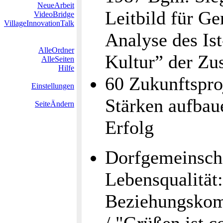
NeueArbeit
Leitbild für G
VideoBridge
VillageInnovationTalk
Analyse des Ist
AlleOrdner
Kultur” der Z
AlleSeiten
Hilfe
60 Zukunftspro
Einstellungen
Stärken aufbau
SeiteÄndern
Erfolg
Dorfgemeinsch
Lebensqualitä
Beziehungskom