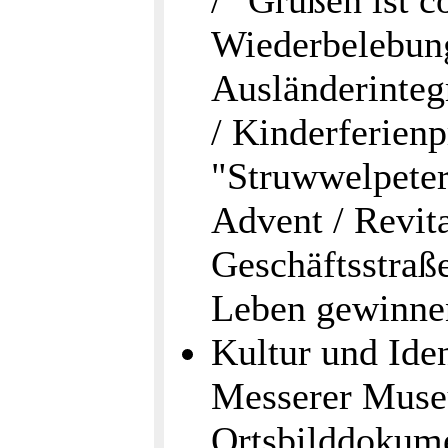
/ "Grüßen ist c
Wiederbelebung
Ausländerinteg
/ Kinderferien
"Struwwelpeter”
Advent / Revit
Geschäftsstraß
Leben gewinnen
Kultur und Ide
Messerer Mus
Ortsbilddokume