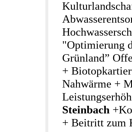
Kulturlandscha
Abwasserentsor
Hochwassersch
"Optimierung d
Grünland” Offe
+ Biotopkartie
Nahwärme + Mo
Leistungserhöh
Steinbach
+Ko
+ Beitritt zum