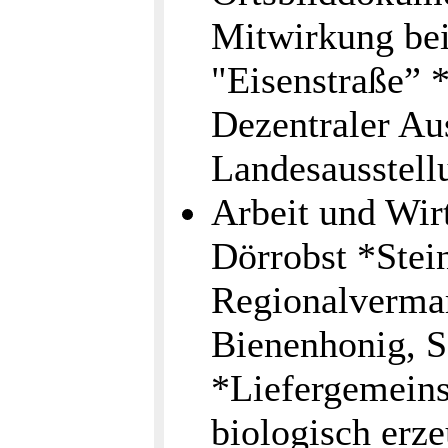
Mitwirkung bei
"Eisenstraße”
Dezentraler Aus
Landesausstel
Arbeit und Wirt
Dörrobst *Stei
Regionalvermar
Bienenhonig, S
*Liefergemein
biologisch erze