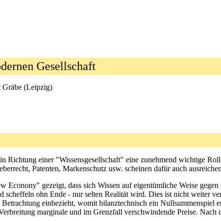
dernen Gesellschaft
t Gräbe (Leipzig)
n in Richtung einer "Wissensgesellschaft" eine zunehmend wichtige Ro
berrecht, Patenten, Markenschutz usw. scheinen dafür auch ausreichend
"New Econony" gezeigt, dass sich Wissen auf eigentümliche Weise gege
d scheffeln ohn Ende - nur selten Realität wird. Dies ist nicht weiter
 Betrachtung einbezieht, womit bilanztechnisch ein Nullsummenspiel en
Verbreitung marginale und im Grenzfall verschwindende Preise. Nach d