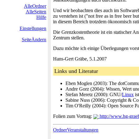
AlleOrdner
Und wir beobachten dies auch im Softwarebe
AlleSeiten
zu verstehen ist ("not free as in free beer
Hilfe
in diesem Bereich trotzdem ökonomisch rati
Einstellungen
Die Grenzkostentheorie ist ein statischer 
Zentrum stellen.
SeiteÄndern
Dazu möchte ich einige Überlegungen vorst
Hans-Gert Gräbe, 5.1.2007
Links und Literatur
Eben Moglen (2003): The dotCommun
Andre Gorz (2004): Wissen, Wert und
Stefan Meretz (2000): GNU/
Linux
is
Sabine Nuss (2006): Copyright & Co
Tim O'Reilly (2004): Open Source Pa
Folien zum Vortrag:
http://www.hg-grae
OrdnerVeranstaltungen