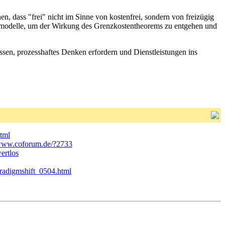
, dass "frei" nicht im Sinne von kostenfrei, sondern von freizügig
häftsmodelle, um der Wirkung des Grenzkostentheorems zu entgehen und
ssen, prozesshaftes Denken erfordern und Dienstleistungen ins
html
/www.coforum.de/?2733
ertlos
paradigmshift_0504.html