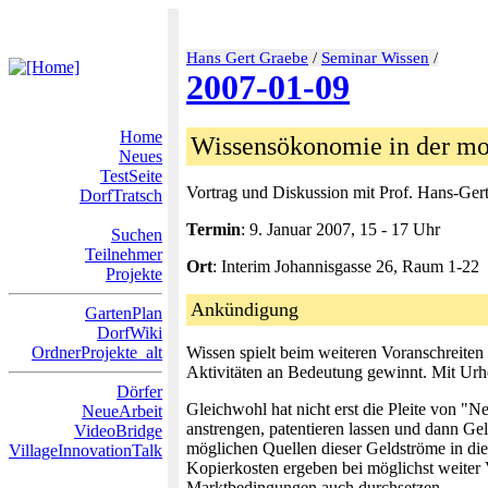
Hans Gert Graebe
/
Seminar Wissen
/
2007-01-09
Home
Wissensökonomie in der mo
Neues
TestSeite
Vortrag und Diskussion mit Prof. Hans-Ger
DorfTratsch
Termin
: 9. Januar 2007, 15 - 17 Uhr
Suchen
Teilnehmer
Ort
: Interim Johannisgasse 26, Raum 1-22
Projekte
Ankündigung
GartenPlan
DorfWiki
OrdnerProjekte_alt
Wissen spielt beim weiteren Voranschreite
Aktivitäten an Bedeutung gewinnt. Mit Urhe
Dörfer
Gleichwohl hat nicht erst die Pleite von 
NeueArbeit
anstrengen, patentieren lassen und dann Gel
VideoBridge
möglichen Quellen dieser Geldströme in die
VillageInnovationTalk
Kopierkosten ergeben bei möglichst weiter 
Marktbedingungen auch durchsetzen.