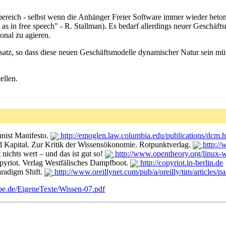
reich - selbst wenn die Anhänger Freier Software immer wieder betonen
 but as in free speech" - R. Stallman). Es bedarf allerdings neuer Gesc
onal zu agieren.
Ansatz, so dass diese neuen Geschäftsmodelle dynamischer Natur sein mü
ellen.
ist Manifesto.
http://emoglen.law.columbia.edu/publications/dcm.
 Kapital. Zur Kritik der Wissensökonomie. Rotpunktverlag.
http:/
t nichts wert – und das ist gut so!
http://www.opentheory.org/linux-w
pyriot. Verlag Westfälisches Dampfboot.
http://copyriot.in-berlin.de
radigm Shift.
http://www.oreillynet.com/pub/a/oreilly/tim/articles/
be.de/EigeneTexte/Wissen-07.pdf