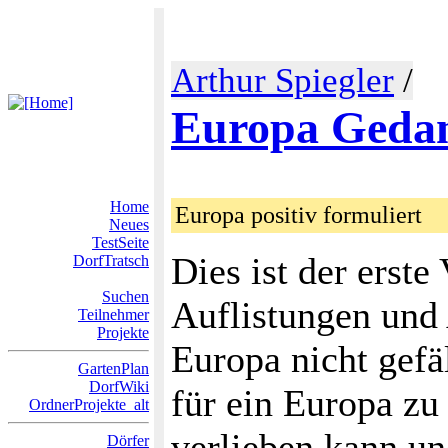
Arthur Spiegler
/
Europa Geda
Home
Europa positiv formuliert
Neues
TestSeite
Dies ist der erste
DorfTratsch
Suchen
Auflistungen und
Teilnehmer
Projekte
Europa nicht gefäl
GartenPlan
DorfWiki
für ein Europa zu
OrdnerProjekte_alt
verlieben kann un
Dörfer