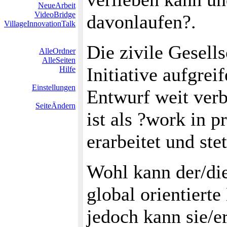
NeueArbeit
VideoBridge
davonlaufen?.
VillageInnovationTalk
Die zivile Gesell
AlleOrdner
AlleSeiten
Initiative aufgrei
Hilfe
Einstellungen
Entwurf weit verb
SeiteÄndern
ist als ?work in p
erarbeitet und ste
Wohl kann der/die
global orientiert
jedoch kann sie/e