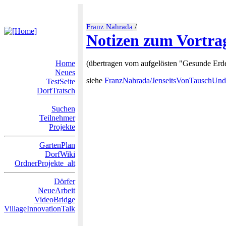
Franz Nahrada
/
Notizen zum Vortra
Home
(übertragen vom aufgelösten "Gesunde Er
Neues
siehe
FranzNahrada/JenseitsVonTauschUn
TestSeite
DorfTratsch
Suchen
Teilnehmer
Projekte
GartenPlan
DorfWiki
OrdnerProjekte_alt
Dörfer
NeueArbeit
VideoBridge
VillageInnovationTalk