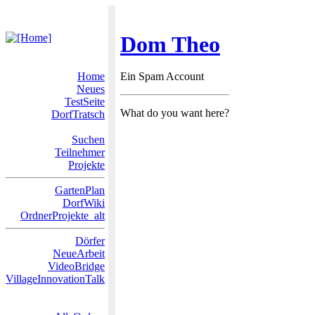
Dom Theo
Home
Ein Spam Account
Neues
TestSeite
What do you want here?
DorfTratsch
Suchen
Teilnehmer
Projekte
GartenPlan
DorfWiki
OrdnerProjekte_alt
Dörfer
NeueArbeit
VideoBridge
VillageInnovationTalk