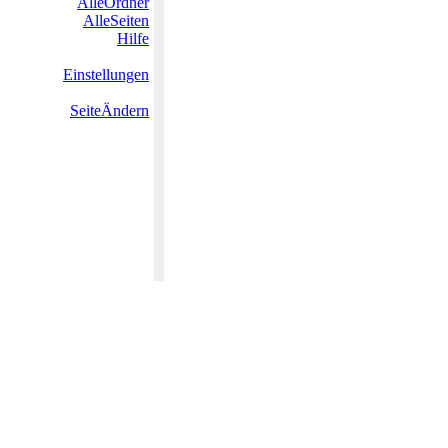
AlleOrdner
AlleSeiten
Hilfe
Einstellungen
SeiteÄndern