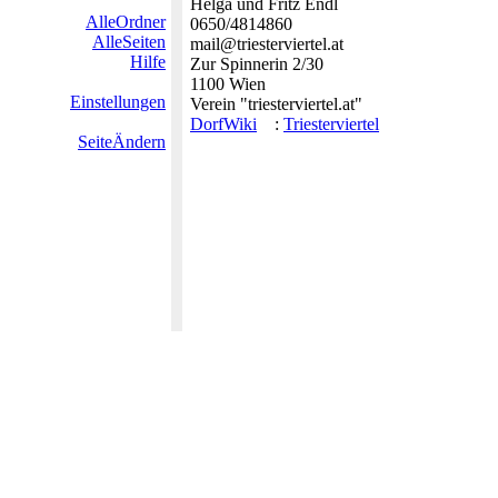
Helga und Fritz Endl
AlleOrdner
0650/4814860
AlleSeiten
mail@triesterviertel.at
Hilfe
Zur Spinnerin 2/30
1100 Wien
Einstellungen
Verein "triesterviertel.at"
DorfWiki
:
Triesterviertel
SeiteÄndern