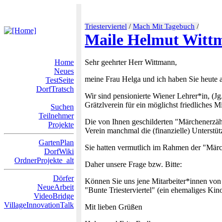
Triesterviertel
/
Mach Mit Tagebuch
/
Maile Helmut Witt
Home
Sehr geehrter Herr Wittmann,
Neues
meine Frau Helga und ich haben Sie heute 
TestSeite
DorfTratsch
Wir sind pensionierte Wiener Lehrer*in, (Jg
Grätzlverein für ein möglichst friedliches 
Suchen
Teilnehmer
Die von Ihnen geschilderten "Märchenerzäh
Projekte
Verein manchmal die (finanzielle) Unterstü
GartenPlan
Sie hatten vermutlich im Rahmen der "Märc
DorfWiki
OrdnerProjekte_alt
Daher unsere Frage bzw. Bitte:
Dörfer
Können Sie uns jene Mitarbeiter*innen von
NeueArbeit
"Bunte Triesterviertel" (ein ehemaliges Ki
VideoBridge
VillageInnovationTalk
Mit lieben Grüßen