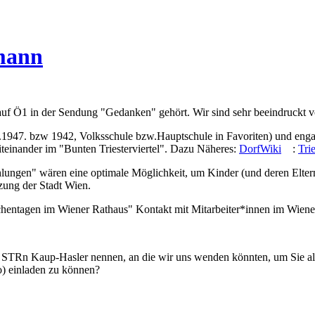
mann
auf Ö1 in der Sendung "Gedanken" gehört. Wir sind sehr beeindruckt v
.1947. bzw 1942, Volksschule bzw.Hauptschule in Favoriten) und engagie
Miteinander im "Bunten Triesterviertel". Dazu Näheres:
DorfWiki
:
Tri
lungen" wären eine optimale Möglichkeit, um Kinder (und deren Eltern
tzung der Stadt Wien.
hentagen im Wiener Rathaus" Kontakt mit Mitarbeiter*innen im Wiener
 STRn Kaup-Hasler nennen, an die wir uns wenden könnten, um Sie al
no) einladen zu können?