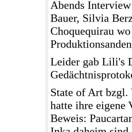
Abends Interview 
Bauer, Silvia Ber
Choquequirau wo r
Produktionsandene
Leider gab Lili's
Gedächtnisprotoko
State of Art bzgl.
hatte ihre eigene 
Beweis: Paucartam
Inka daheim sind.