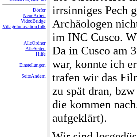
irrsinniges Pech 
Dörfer
NeueArbeit
Archäologen nicht
VideoBridge
VillageInnovationTalk
im INC Cusco. Wir
AlleOrdner
Da in Cusco am 3.
AlleSeiten
Hilfe
war, konnte ich e
Einstellungen
trafen wir das Fi
SeiteÄndern
zu spät dran, bzw
die kommen nach. 
aufgeklärt).
Wir sind losgedüs