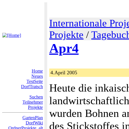
Internationale Proj
Projekte
/
Tagebuch
Apr4
Home
4.April 2005
Neues
TestSeite
Heute die inkaisc
DorfTratsch
Suchen
landwirtschaftlich
Teilnehmer
Projekte
wurden Bohnen an
GartenPlan
des Stickstoffes
DorfWiki
OrdnerProjekte_alt