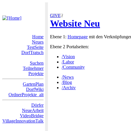
GIVE
/
Website Neu
Home
Ebene 1:
Homepage
mit den Verknüpfunge
Neues
Ebene 2 Portalseiten:
TestSeite
DorfTratsch
/Vision
/Labor
Suchen
/Community
Teilnehmer
Projekte
/News
/Blog
GartenPlan
/Archiv
DorfWiki
OrdnerProjekte_alt
Dörfer
NeueArbeit
VideoBridge
VillageInnovationTalk