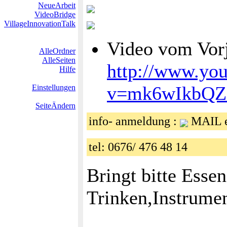
NeueArbeit
VideoBridge
VillageInnovationTalk
Video vom Vor
AlleOrdner
AlleSeiten
http://www.yo
Hilfe
v=mk6wIkbQZ
Einstellungen
SeiteÄndern
info- anmeldung :
MAIL er
tel: 0676/ 476 48 14
Bringt bitte Esse
Trinken,Instrume