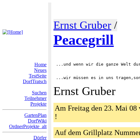
Ernst Gruber
/
Peacegrill
Home
Neues
TestSeite
DorfTratsch
Ernst Gruber
Suchen
Teilnehmer
Projekte
Am Freitag den 23. Mai 08 
GartenPlan
!
DorfWiki
OrdnerProjekte_alt
Auf dem Grillplatz Nummer 
Dörfer