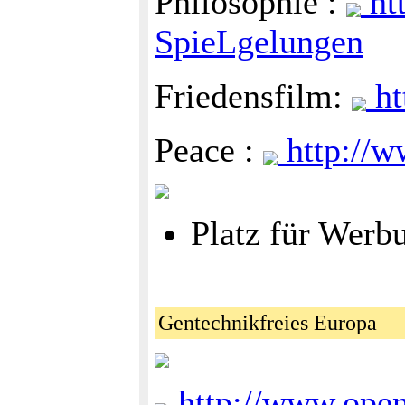
Philosophie :
ht
SpieLgelungen
Friedensfilm:
ht
Peace :
http://w
Platz für Werb
Gentechnikfreies Europa
http://www.open