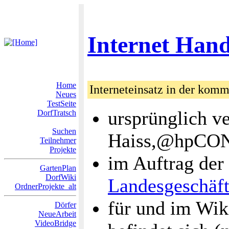
Internet Han
Home
Interneteinsatz in der kom
Neues
TestSeite
ursprünglich v
DorfTratsch
Suchen
Haiss,@hpCO
Teilnehmer
Projekte
im Auftrag der
GartenPlan
DorfWiki
Landesgeschäft
OrdnerProjekte_alt
für und im Wiki
Dörfer
NeueArbeit
VideoBridge