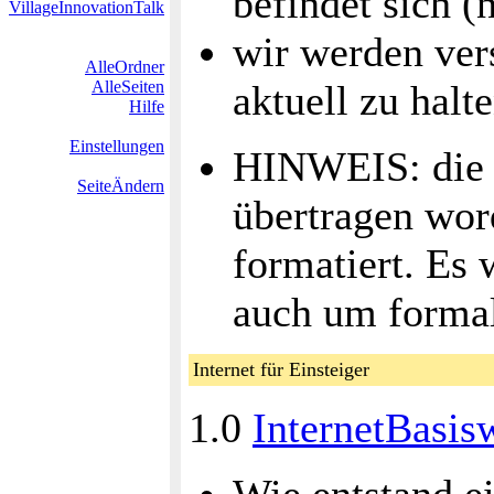
befindet sich (
VillageInnovationTalk
wir werden ver
AlleOrdner
AlleSeiten
aktuell zu halt
Hilfe
Einstellungen
HINWEIS: die S
SeiteÄndern
übertragen word
formatiert. Es 
auch um formal
Internet für Einsteiger
1.0
InternetBasis