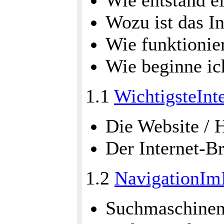
Wie entstand ei
Wozu ist das In
Wie funktionier
Wie beginne ic
1.1
WichtigsteInt
Die Website /
Der Internet-B
1.2
NavigationImI
Suchmaschine