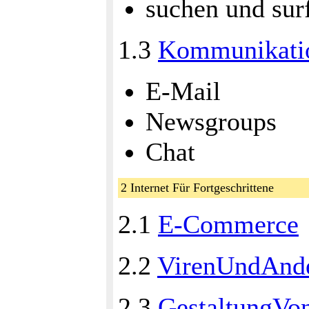
suchen und sur
1.3
Kommunikatio
E-Mail
Newsgroups
Chat
2 Internet Für Fortgeschrittene
2.1
E-Commerce
2.2
VirenUndAnde
2.3
GestaltungV