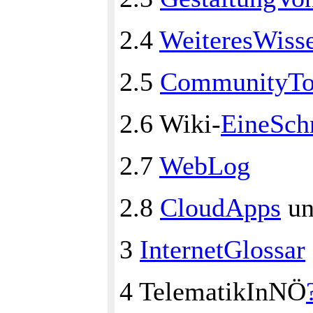
2.4
WeiteresWiss
2.5
CommunityTo
2.6 Wiki-
EineSch
2.7
WebLog
2.8
CloudApps
u
3
InternetGlossar
4 TelematikInNÖ