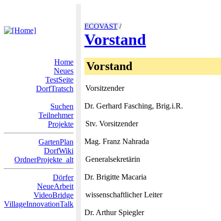
ECOVAST
/
Vorstand
Home
Vorstand
Neues
TestSeite
Vorsitzender
DorfTratsch
Dr. Gerhard Fasching, Brig.i.R.
Suchen
Teilnehmer
Stv. Vorsitzender
Projekte
Mag. Franz Nahrada
GartenPlan
DorfWiki
Generalsekretärin
OrdnerProjekte_alt
Dr. Brigitte Macaria
Dörfer
NeueArbeit
wissenschaftlicher Leiter
VideoBridge
VillageInnovationTalk
Dr. Arthur Spiegler