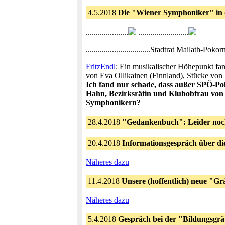
4.5.2018
Die "Wiener Symphoniker" in 
.....................
.........................
................................Stadtrat Maila
FritzEndl
: Ein musikalischer Höhepunkt fand
von Eva Ollikainen (Finnland), Stücke von 
Ich fand nur schade, dass außer SPÖ-Pol
Hahn, Bezirksrätin und Klubobfrau von 
Symphonikern?
28.4.2018
"Gedankenbuch": Leider noc
20.4.2018
Informationsgespräch über di
Näheres dazu
11.4.2018
Unsere (hoffentlich) neue "Gr
Näheres dazu
5.4.2018
Gespräch bei der "Bildungsgrä