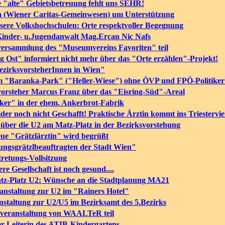
 "alte" Gebietsbetreuung fehlt uns SEHR!
sa (Wiener Caritas-Gemeinwesen) um Unterstützung
ere Volkshochschulen: Orte respektvoller Begegnung
Kinder- u.Jugendanwalt Mag.Ercan Nic Nafs
versammlung des "Museumvereins Favoriten" teil
g Ost" informiert nicht mehr über das "Orte erzählen"-Projekt!
zirksvorsteherInnen in Wien"
 im "Baranka-Park" ("Heller-Wiese") ohne ÖVP und FPÖ-Politike
vorsteher Marcus Franz über das "Eisring-Süd"-Areal
ker" in der ehem. Ankerbrot-Fabrik
r noch nicht Geschafft! Praktische Ärztin kommt ins Triestervie
 über die U2 am Matz-Platz in der Bezirksvorstehung
neue "Grätzlärztin" wird begrüßt
dungsgrätzlbeauftragten der Stadt Wien"
tretungs-Vollsitzung
 Gesellschaft ist noch gesund....
tz-Platz U2: Wünsche an die Stadtplanung MA21
ranstaltung zur U2 im "Rainers Hotel"
nstaltung zur U2/U5 im Bezirksamt des 5.Bezirks
tveranstaltung von WAALTeR teil
er Leiterin des ATIB-Kindergartens