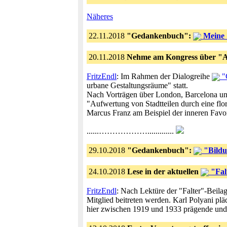
Näheres
22.11.2018
"Gedankenbuch":
Meine 
20.11.2018
Nehme am Kongress über "Al
FritzEndl
: Im Rahmen der Dialogreihe
"G
urbane Gestaltungsräume" statt.
Nach Vorträgen über London, Barcelona un
"Aufwertung von Stadtteilen durch eine flo
Marcus Franz am Beispiel der inneren Favor
......……………….............
29.10.2018
"Gedankenbuch":
"Bildun
24.10.2018
Lese in der aktuellen
"Fal
FritzEndl
: Nach Lektüre der "Falter"-Beilag
Mitglied beitreten werden. Karl Polyani pl
hier zwischen 1919 und 1933 prägende und