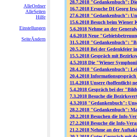
28.7.2018 "Gedankenbuch": Die
AlleOrdner
16.7.2018 Ersuche DI Georg Ir
AlleSeiten
27.6.2018 "Gedankenbuch": Uns
Hilfe
15.6.2018 Besuch beim Wiener 
Einstellungen
5.6.2018 Nehme an der General
4.6.2018 Neue "Gebietsbetreuun
SeiteÄndern
31.5.2018 "Gedankenbuch": "Be
20.5.2018 Bei der Gedenkfeier
15.5.2018 Gespräch mit Bezirks
4.5.2018 Die "Wiener Symphoni
28.4.2018 "Gedankenbuch": Leide
20.4.2018 Informationsgespräch
11.4.2018 Unsere (hoffentlich) 
5.4.2018 Gespräch bei der "Bil
7.3.2018 Besuche die Bezirksver
4.3.2018 "Gedankenbuch": Unsere
28.2.2018 "Gedankenbuch": Ma
28.2.2018 Besuchen die Info-Ve
27.2.2018 Besuche die Info-Vera
21.2.2018 Nehme an der Auftak
20.2.2018 Gutes Gespräch mit d