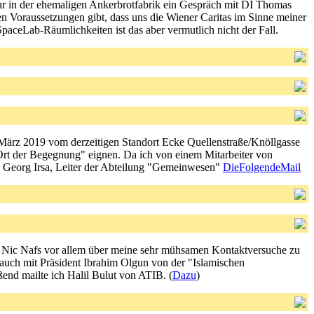
hr in der ehemaligen Ankerbrotfabrik ein Gespräch mit DI Thomas
tigen Voraussetzungen gibt, dass uns die Wiener Caritas im Sinne meiner
SpaceLab-Räumlichkeiten ist das aber vermutlich nicht der Fall.
 März 2019 vom derzeitigen Standort Ecke Quellenstraße/Knöllgasse
Ort der Begegnung" eignen. Da ich von einem Mitarbeiter von
DI Georg Irsa, Leiter der Abteilung "Gemeinwesen"
DieFolgendeMail
n Nic Nafs vor allem über meine sehr mühsamen Kontaktversuche zu
uch mit Präsident Ibrahim Olgun von der "Islamischen
end mailte ich Halil Bulut von ATIB. (
Dazu
)