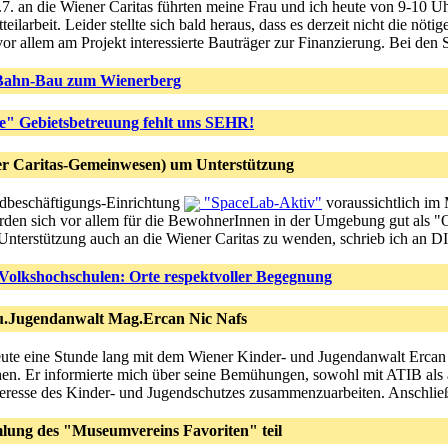
7. an die Wiener Caritas führten meine Frau und ich heute von 9-10 U
teilarbeit. Leider stellte sich bald heraus, dass es derzeit nicht die nö
or allem am Projekt interessierte Bauträger zur Finanzierung. Bei den 
ahn-Bau zum Wienerberg
te" Gebietsbetreuung fehlt uns SEHR!
er Caritas-Gemeinwesen) um Unterstützung
endbeschäftigungs-Einrichtung
"SpaceLab-Aktiv"
voraussichtlich im
rden sich vor allem für die BewohnerInnen in der Umgebung gut als "
 Unterstützung auch an die Wiener Caritas zu wenden, schrieb ich an 
Volkshochschulen: Orte respektvoller Begegnung
u.Jugendanwalt Mag.Ercan Nic Nafs
eute eine Stunde lang mit dem Wiener Kinder- und Jugendanwalt Erca
n. Er informierte mich über seine Bemühungen, sowohl mit ATIB als a
teresse des Kinder- und Jugendschutzes zusammenzuarbeiten. Anschließ
ung des "Museumvereins Favoriten" teil