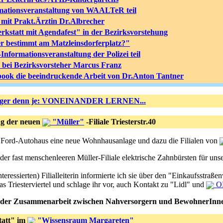
rmationsveranstaltung von WAALTeR teil
mit Prakt.Ärztin Dr.Albrecher
rkstatt mit Agendafest" in der Bezirksvorstehung
 bestimmt am Matzleinsdorferplatz?"
nformationsveranstaltung der Polizei teil
h bei Bezirksvorsteher Marcus Franz
book die beeindruckende Arbeit von Dr.Anton Tantner
iger denn je: VONEINANDER LERNEN...
ng der neuen
"Müller"
-Filiale Triesterstr.40
dem Ford-Autohaus eine neue Wohnhausanlage und dazu die Filialen von
er fast menschenleeren Müller-Filiale elektrische Zahnbürsten für unse
eressierten) Filialleiterin informierte ich sie über den "Einkaufsstraße
s Triesterviertel und schlage ihr vor, auch Kontakt zu "Lidl" und
OB
 der Zusammenarbeit zwischen Nahversorgern und BewohnerInnen 
tatt" im
"Wissensraum Margareten"