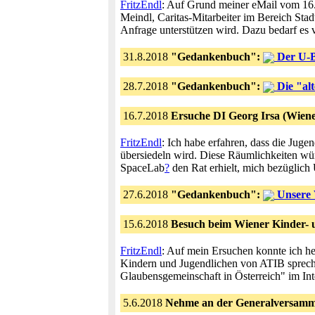
FritzEndl
: Auf Grund meiner eMail vom 16.
Meindl, Caritas-Mitarbeiter im Bereich Stadt
Anfrage unterstützen wird. Dazu bedarf es v
31.8.2018
"Gedankenbuch":
Der U-B
28.7.2018
"Gedankenbuch":
Die "al
16.7.2018
Ersuche DI Georg Irsa (Wien
FritzEndl
: Ich habe erfahren, dass die Jug
übersiedeln wird. Diese Räumlichkeiten wü
SpaceLab
?
den Rat erhielt, mich bezüglich
27.6.2018
"Gedankenbuch":
Unsere 
15.6.2018
Besuch beim Wiener Kinder- 
FritzEndl
: Auf mein Ersuchen konnte ich h
Kindern und Jugendlichen von ATIB spreche
Glaubensgemeinschaft in Österreich" im In
5.6.2018
Nehme an der Generalversamml