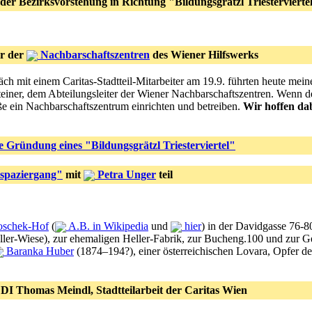
 der Bezirksvorstehung in Richtung "Bildungsgrätzl Triestervierte
er der
Nachbarschaftszentren
des Wiener Hilfswerks
h mit einem Caritas-Stadtteil-Mitarbeiter am 19.9. führten heute meine
einer, dem Abteilungsleiter der Wiener Nachbarschaftszentren. Wenn d
ße ein Nachbarschaftszentrum einrichten und betreiben.
Wir hoffen da
le Gründung eines "Bildungsgrätzl Triesterviertel"
spaziergang"
mit
Petra Unger
teil
schek-Hof
(
A.B. in Wikipedia
und
hier
) in der Davidgasse 76-80
er-Wiese), zur ehemaligen Heller-Fabrik, zur Bucheng.100 und zur Geb
Baranka Huber
(1874–194?), einer österreichischen Lovara, Opfer 
DI Thomas Meindl, Stadtteilarbeit der Caritas Wien