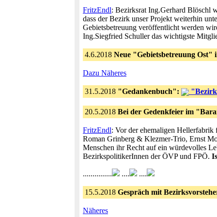
FritzEndl
: Bezirksrat Ing.Gerhard Blöschl 
dass der Bezirk unser Projekt weiterhin unt
Gebietsbetreuung veröffentlicht werden wir
Ing.Siegfried Schuller das wichtigste Mitgli
4.6.2018
Neue "Gebietsbetreuung Ost" i
Dazu Näheres
31.5.2018
"Gedankenbuch":
"Bezirk
20.5.2018
Bei der Gedenkfeier im "Bar
FritzEndl
: Vor der ehemaligen Hellerfabrik
Roman Grinberg & Klezmer-Trio, Ernst Mold
Menschen ihr Recht auf ein würdevolles Le
BezirkspolitikerInnen der ÖVP und FPÖ.
I
...............
....
....
15.5.2018
Gespräch mit Bezirksvorsteh
Näheres