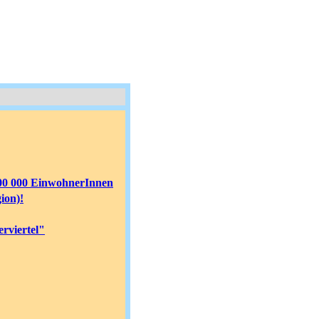
200 000 EinwohnerInnen
ion)!
erviertel"