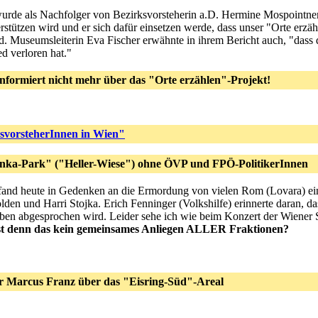
wurde als Nachfolger von Bezirksvorsteherin a.D. Hermine Mospointne
erstützen wird und er sich dafür einsetzen werde, dass unser "Orte erzä
d. Museumsleiterin Eva Fischer erwähnte in ihrem Bericht auch, "dass 
ed verloren hat."
nformiert nicht mehr über das "Orte erzählen"-Projekt!
svorsteherInnen in Wien"
anka-Park" ("Heller-Wiese") ohne ÖVP und FPÖ-PolitikerInnen
 fand heute in Gedenken an die Ermordung von vielen Rom (Lovara) ein
en und Harri Stojka. Erich Fenninger (Volkshilfe) erinnerte daran, d
ben abgesprochen wird. Leider sehe ich wie beim Konzert der Wiener 
st denn das kein gemeinsames Anliegen ALLER Fraktionen?
er Marcus Franz über das "Eisring-Süd"-Areal