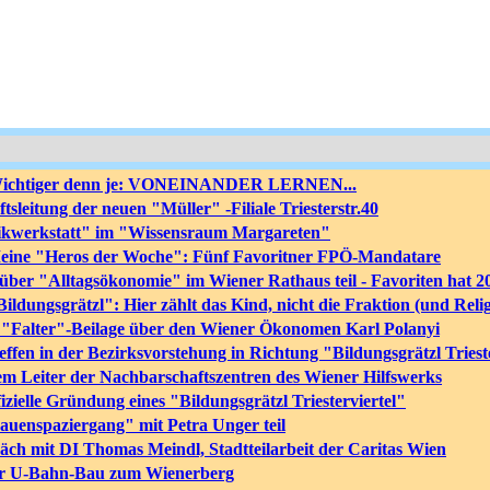
 Wichtiger denn je: VONEINANDER LERNEN...
sleitung der neuen "Müller" -Filiale Triesterstr.40
tikwerkstatt" im "Wissensraum Margareten"
eine "Heros der Woche": Fünf Favoritner FPÖ-Mandatare
ber "Alltagsökonomie" im Wiener Rathaus teil - Favoriten hat 
dungsgrätzl": Hier zählt das Kind, nicht die Fraktion (und Relig
en "Falter"-Beilage über den Wiener Ökonomen Karl Polanyi
effen in der Bezirksvorstehung in Richtung "Bildungsgrätzl Triest
em Leiter der Nachbarschaftszentren des Wiener Hilfswerks
ielle Gründung eines "Bildungsgrätzl Triesterviertel"
uenspaziergang" mit Petra Unger teil
äch mit DI Thomas Meindl, Stadtteilarbeit der Caritas Wien
er U-Bahn-Bau zum Wienerberg