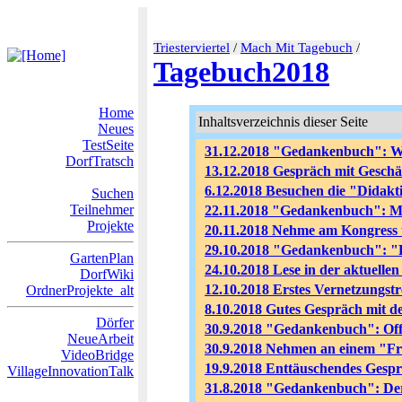
Triesterviertel
/
Mach Mit Tagebuch
/
Tagebuch2018
Home
Inhaltsverzeichnis dieser Seite
Neues
TestSeite
31.12.2018 "Gedankenbuch":
DorfTratsch
13.12.2018 Gespräch mit Geschäft
6.12.2018 Besuchen die "Didak
Suchen
Teilnehmer
22.11.2018 "Gedankenbuch": M
Projekte
20.11.2018 Nehme am Kongress ü
29.10.2018 "Gedankenbuch": "Bil
GartenPlan
24.10.2018 Lese in der aktuell
DorfWiki
12.10.2018 Erstes Vernetzungstr
OrdnerProjekte_alt
8.10.2018 Gutes Gespräch mit d
Dörfer
30.9.2018 "Gedankenbuch": Offiz
NeueArbeit
30.9.2018 Nehmen an einem "Fra
VideoBridge
19.9.2018 Enttäuschendes Gespr
VillageInnovationTalk
31.8.2018 "Gedankenbuch": D