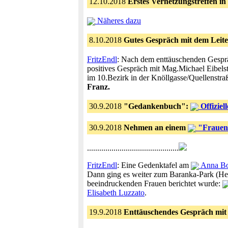
12.10.2018
Erstes Vernetzungstreffen in
Näheres dazu
8.10.2018
Gutes Gespräch mit dem Leit
FritzEndl
: Nach dem enttäuschenden Gespräc
positives Gespräch mit Mag.Michael Eibelst
im 10.Bezirk in der Knöllgasse/Quellenstra
Franz.
30.9.2018
"Gedankenbuch":
Offiziel
30.9.2018
Nehmen an einem
"Frauen
.............................................
FritzEndl
: Eine Gedenktafel am
Anna Bo
Dann ging es weiter zum Baranka-Park (Hell
beeindruckenden Frauen berichtet wurde:
Elisabeth Luzzato
.
19.9.2018
Enttäuschendes Gespräch mit 