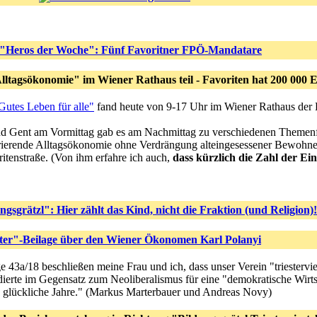
"Heros der Woche": Fünf Favoritner FPÖ-Mandatare
ltagsökonomie" im Wiener Rathaus teil - Favoriten hat 200 000
utes Leben für alle"
fand heute von 9-17 Uhr im Wiener Rathaus der 
d Gent am Vormittag gab es am Nachmittag zu verschiedenen Themenf
rierende Alltagsökonomie ohne Verdrängung alteingesessener BewohnerI
itenstraße. (Von ihm erfahre ich auch,
dass kürzlich die Zahl der Ei
gsgrätzl": Hier zählt das Kind, nicht die Fraktion (und Religion)!
ter"-Beilage über den Wiener Ökonomen Karl Polanyi
e 43a/18 beschließen meine Frau und ich, dass unser Verein "triestervie
ädierte im Gegensatz zum Neoliberalismus für eine "demokratische Wir
 glückliche Jahre." (Markus Marterbauer und Andreas Novy)