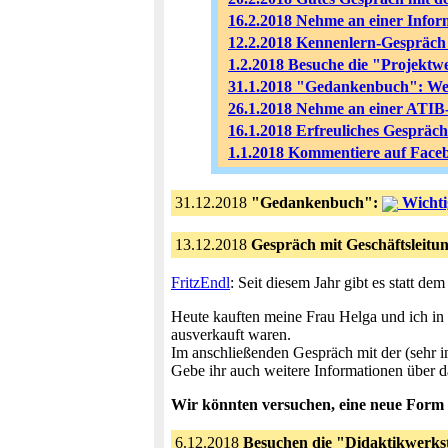
16.2.2018 Nehme an einer Info
12.2.2018 Kennenlern-Gespräch 
1.2.2018 Besuche die "Projektwe
31.1.2018 "Gedankenbuch": Wer
26.1.2018 Nehme an einer ATIB-I
16.1.2018 Erfreuliches Gespräc
1.1.2018 Kommentiere auf Face
31.12.2018
"Gedankenbuch":
Wicht
13.12.2018
Gespräch mit Geschäftsleitu
FritzEndl
: Seit diesem Jahr gibt es statt 
Heute kauften meine Frau Helga und ich in d
ausverkauft waren.
Im anschließenden Gespräch mit der (sehr int
Gebe ihr auch weitere Informationen über da
Wir könnten versuchen, eine neue Form
6.12.2018
Besuchen die "Didaktikwerks