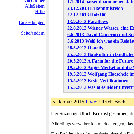
AlleOrdner
1.1.2014 passend zum neuen Jah
AlleSeiten
23.12.2013 Erkenntnisreich
Hilfe
22.12.2013 Holz100
13.9.2013 Paraflows
Einstellungen
22.8.2013 Wiener Wasser, eine 
SeiteÄndern
6.6.2013 David Cameron und Soc
5.6.2013 Weiß ich was ein Reis ist 
28.5.2013 Ökocity
25.5.2013 Baukultur in ländlic
20.5.2013 A Farm for the Future
19.5.2013 Angie Merkel und die
19.5.2013 Wolfgang Hoeschele im
15.5.2013 Erste Verifikationen
15.5.2013 was alles leider unverm
5. Januar 2015
Uwe
: Ulrich Beck
Der Soziologe Ulrich Beck ist gestorben; de
Allerdings verwahre ich mich dagegen, dass 
Das Problem besteht nur darin, dass die Deu