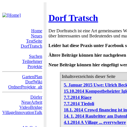
Dorf Tratsch
Home
Der Dorftratsch ist eine Art gemeinsames
Neues
über Interessantes und Bedeutendes und m
TestSeite
Leider hat diese Praxis unter Facebook seh
DorfTratsch
Ältere Beiträge können hier nachgelese
Suchen
Teilnehmer
Neue Beiträge können hier eingefügt wer
Projekte
Inhaltsverzeichnis dieser Seite
GartenPlan
DorfWiki
5. Januar 2015 Uwe: Ulrich Bec
OrdnerProjekte_alt
15.10.2014 Kompostbeheizter Iglo
Dörfer
7.7.2014 Riace
NeueArbeit
7.7.2014 Tiedoli
VideoBridge
18.1. 2014 Crowd financing ist in
VillageInnovationTalk
14. 1. 2014 Raubritter am Date
4.1.2014 A Village ... everywhere