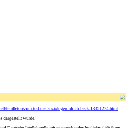
uell/feuilleton/zum-tod-des-soziologen-ulrich-beck-13351274.html
s dargestellt wurde.
d Deutsche Intellektuelle mit entsprechender Intellektualität ihren