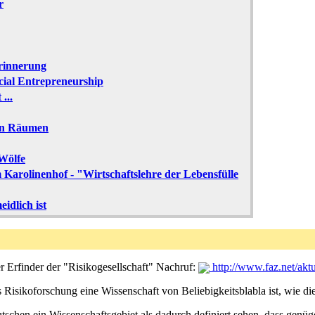
r
Erinnerung
ial Entrepreneurship
...
hen Räumen
 Wölfe
 Karolinenhof - "Wirtschaftslehre der Lebensfülle
eidlich ist
r Erfinder der "Risikogesellschaft" Nachruf:
http://www.faz.net/akt
Risikoforschung eine Wissenschaft von Beliebigkeitsblabla ist, wie die
tschen ein Wissenschaftsgebiet als dadurch definiert sehen, dass genügen