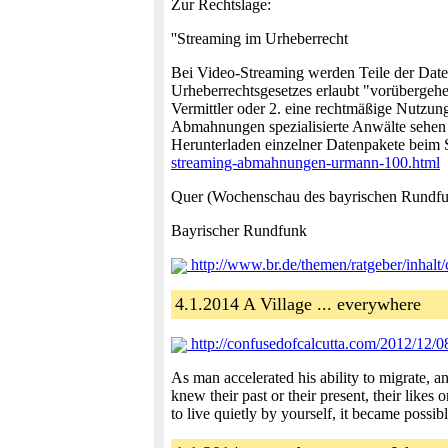
Zur Rechtslage:
''Streaming im Urheberrecht
Bei Video-Streaming werden Teile der Date
Urheberrechtsgesetzes erlaubt "vorübergehen
Vermittler oder 2. eine rechtmäßige Nutzun
Abmahnungen spezialisierte Anwälte sehen 
Herunterladen einzelner Datenpakete beim S
streaming-abmahnungen-urmann-100.html
Quer (Wochenschau des bayrischen Rundf
Bayrischer Rundfunk
http://www.br.de/themen/ratgeber/inhal
4.1.2014 A Village ... everywhere
http://confusedofcalcutta.com/2012/12/
As man accelerated his ability to migrate, 
knew their past or their present, their likes
to live quietly by yourself, it became possibl