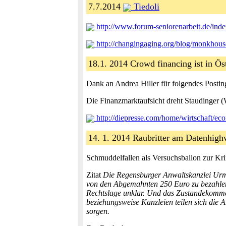
7.7.2014
Tiedoli
http://www.forum-seniorenarbeit.de/i
http://changingaging.org/blog/monkhou
18.1. 2014 Crowd financing ist in Ös
Dank an Andrea Hiller für folgendes Postin
Die Finanzmarktaufsicht dreht Staudinger (
http://diepresse.com/home/wirtschaft/e
14. 1. 2014 Raubritter am Datenhi
Schmuddelfallen als Versuchsballon zur Krim
Zitat
Die Regensburger Anwaltskanzlei U
von den Abgemahnten 250 Euro zu bezahlen 
Rechtslage unklar. Und das Zustandekomme
beziehungsweise Kanzleien teilen sich die A
sorgen.