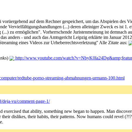
i vorüergehend auf dem Rechner gespeichert, um das Abspielen des Vi
de Vervielfältigungshandlungen (...) deren alleiniger Zweck es ist 1.
g (...) zu ermöglichen". Vorherrschende Juristenmeinung ist demnach a
das anders - und auch das Amtsgericht Leipzig erklärte im Januar 20
treaming eines Videos zur Urheberrechtsverletzung'' Alle Zitate aus:
unks)
http://www.youtube.com/watch?v=NbyK0la24Dg&amp;featu
t/computer/redtube-porno-streaming-abmahnungen-urmann-100.html
08/deja-vu/comment-page-1/
and exercised that ability, something new began to happen. Man discov
 or their dislikes, their habits, their patterns. Now humans could revel 
e.