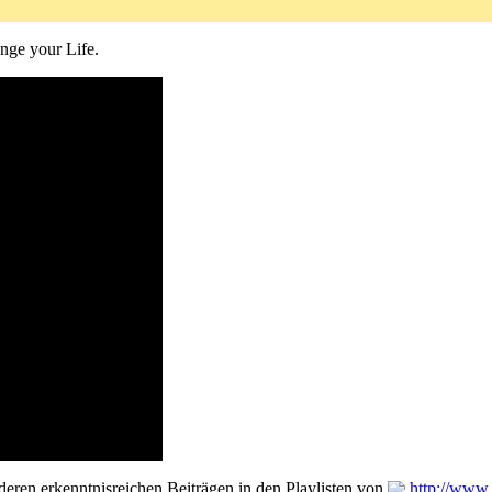
nge your Life.
eren erkenntnisreichen Beiträgen in den Playlisten von
http://www.i