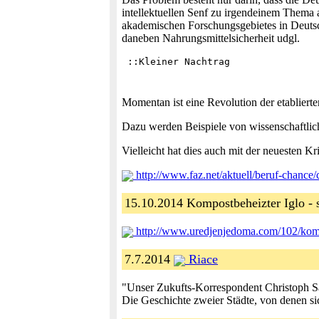
intellektuellen Senf zu irgendeinem Thema a
akademischen Forschungsgebietes in Deutschl
daneben Nahrungsmittelsicherheit udgl.
Momentan ist eine Revolution der etablierte
Dazu werden Beispiele von wissenschaftliche
Vielleicht hat dies auch mit der neuesten K
http://www.faz.net/aktuell/beruf-chance
15.10.2014 Kompostbeheizter Iglo -
http://www.uredjenjedoma.com/102/komp
7.7.2014
Riace
"Unser Zukufts-Korrespondent Christoph Sa
Die Geschichte zweier Städte, von denen si