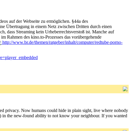
deos auf der Webseite zu ermöglichen. §44a des
 eine Übertragung in einem Netz zwischen Dritten durch einen
uch, dass Streaming kein Urheberrechtsverstoß ist. Manche auf
12 im Rahmen des kino.to-Prozesses das vorübergehende
http://www.br.de/themen/ratgeber/inhalt/computer/redtube-porno-
re=player_embedded
ered privacy. Now humans could hide in plain sight, live where nobody
(?!?) in the new-found ability to not know your neighbour. If you wanted