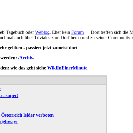
 Web-Tagebuch oder
Weblog
. Eher kein
Forum
. Dort treffen sich di
anchmal auch über Triviales zum Dorfthema und zu seiner Community 
r gelitten - passiert jetzt zumeist dort
n werden:
/Archiv
.
den: wie das geht siehe
WikiInEinerMinute
.
k
 - super!
 Österreich leider verboten
nhighway: