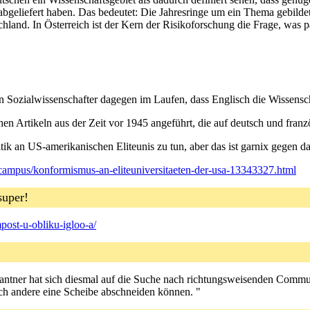
bgeliefert haben. Das bedeutet: Die Jahresringe um ein Thema gebildet 
and. In Österreich ist der Kern der Risikoforschung die Frage, was pa
n Sozialwissenschafter dagegen im Laufen, dass Englisch die Wissensch
n Artikeln aus der Zeit vor 1945 angeführt, die auf deutsch und franzö
ritik an US-amerikanischen Eliteunis zu tun, aber das ist garnix gegen 
/campus/konformismus-an-eliteuniversitaeten-der-usa-13343327.html
 super!
ost-u-obliku-igloo-a/
ntner hat sich diesmal auf die Suche nach richtungsweisenden Communi
ch andere eine Scheibe abschneiden können. "