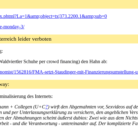
ndex.phtml?La=1&amp;object=tx|373.2200.1&amp;sub=0
se-monday-3/
terreich leider verboten
g:
Waldviertler Schuhe per crowd financing) den Hahn ab:
conomist/1562816/FMA-setzt-Staudinger-mit-Finanzierungsumstellung-
ghway:
inalisierung des Internets:
rmann + Collegen (U+C
?
) wirft den Abgemahnten vor, Sexvideos auf 
und per Unterlassungserklärung zu versichern, den angeblichen Verst
n der Abmahnungen scheint äußerst dubios: Zwei wie aus dem Nichts 
rbeit - und die Verantwortung - untereinander auf. Der komplizierte F