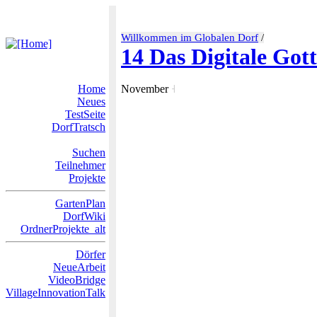
Willkommen im Globalen Dorf
/
14 Das Digitale Got
Home
November
˧
Neues
TestSeite
DorfTratsch
Suchen
Teilnehmer
Projekte
GartenPlan
DorfWiki
OrdnerProjekte_alt
Dörfer
NeueArbeit
VideoBridge
VillageInnovationTalk