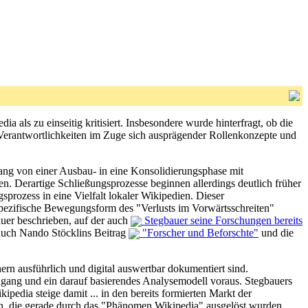
 als zu einseitig kritisiert. Insbesondere wurde hinterfragt, ob die
n Verantwortlichkeiten im Zuge sich ausprägender Rollenkonzepte und
ang von einer Ausbau- in eine Konsolidierungsphase mit
. Derartige Schließungsprozesse beginnen allerdings deutlich früher
prozess in eine Vielfalt lokaler Wikipedien. Dieser
spezifische Bewegungsform des "Verlusts im Vorwärtsschreiten"
uer beschrieben, auf der auch
Stegbauer seine Forschungen bereits
 auch Nando Stöcklins Beitrag
"Forscher und Beforschte"
und die
ern ausführlich und digital auswertbar dokumentiert sind.
ugang und ein darauf basierendes Analysemodell voraus. Stegbauers
pedia steige damit ... in den bereits formierten Markt der
h, die gerade durch das "Phänomen Wikipedia" ausgelöst wurden,