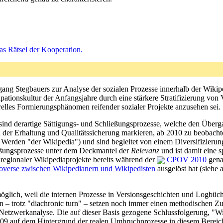
s Rätsel der Kooperation.
ng Stegbauers zur Analyse der sozialen Prozesse innerhalb der Wikipedia
ipationskultur der Anfangsjahre durch eine stärkere Stratifizierung vo
nerelles Formierungsphänomen reifender sozialer Projekte anzusehen sei.
sind derartige Sättigungs- und Schließungsprozesse, welche den Überg
er Erhaltung und Qualitätssicherung markieren, ab 2010 zu beobachten
Werden "der Wikipedia") und sind begleitet von einem Diversifizierungs
ießungsprozesse unter dem Deckmantel der
Relevanz
und ist damit eine 
regionaler Wikipediaprojekte bereits während der
CPOV 2010
gena
overse zwischen Wikipedianern und Wikipedisten
ausgelöst hat (siehe
öglich, weil die internen Prozesse in Versionsgeschichten und Logbüch
n – trotz "diachronic turn" – setzen noch immer einen methodischen Z
Netzwerkanalyse. Die auf dieser Basis gezogene Schlussfolgerung, "Wiki
09 auf dem Hintergrund der realen Umbruchprozesse in diesem Bereic