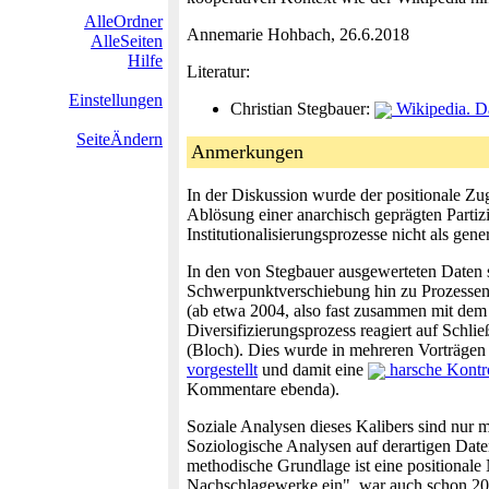
AlleOrdner
Annemarie Hohbach, 26.6.2018
AlleSeiten
Hilfe
Literatur:
Einstellungen
Christian Stegbauer:
Wikipedia. Da
SeiteÄndern
Anmerkungen
In der Diskussion wurde der positionale Zuga
Ablösung einer anarchisch geprägten Partiz
Institutionalisierungsprozesse nicht als ge
In den von Stegbauer ausgewerteten Daten 
Schwerpunktverschiebung hin zu Prozessen d
(ab etwa 2004, also fast zusammen mit dem 
Diversifizierungsprozess reagiert auf Schl
(Bloch). Dies wurde in mehreren Vorträgen 
vorgestellt
und damit eine
harsche Kontr
Kommentare ebenda).
Soziale Analysen dieses Kalibers sind nur m
Soziologische Analysen auf derartigen Date
methodische Grundlage ist eine positionale 
Nachschlagewerke ein", war auch schon 20