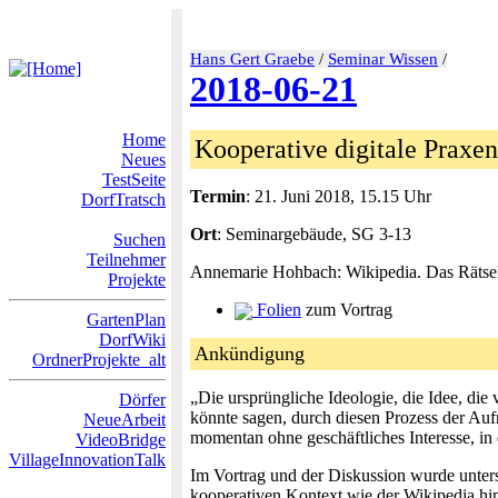
Hans Gert Graebe
/
Seminar Wissen
/
2018-06-21
Home
Kooperative digitale Praxen
Neues
TestSeite
Termin
: 21. Juni 2018, 15.15 Uhr
DorfTratsch
Ort
: Seminargebäude, SG 3-13
Suchen
Teilnehmer
Annemarie Hohbach: Wikipedia. Das Rätse
Projekte
Folien
zum Vortrag
GartenPlan
DorfWiki
Ankündigung
OrdnerProjekte_alt
„Die ursprüngliche Ideologie, die Idee, di
Dörfer
könnte sagen, durch diesen Prozess der Au
NeueArbeit
momentan ohne geschäftliches Interesse, in
VideoBridge
VillageInnovationTalk
Im Vortrag und der Diskussion wurde unters
kooperativen Kontext wie der Wikipedia hin