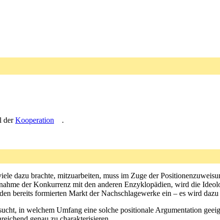
l der
Kooperation
.
e viele dazu brachte, mitzuarbeiten, muss im Zuge der Positionenzuwe
fnahme der Konkurrenz mit den anderen Enzyklopädien, wird die Ideolo
 den bereits formierten Markt der Nachschlagewerke ein – es wird dazu
ucht, in welchem Umfang eine solche positionale Argumentation geeig
reichend genau zu charakterisieren.