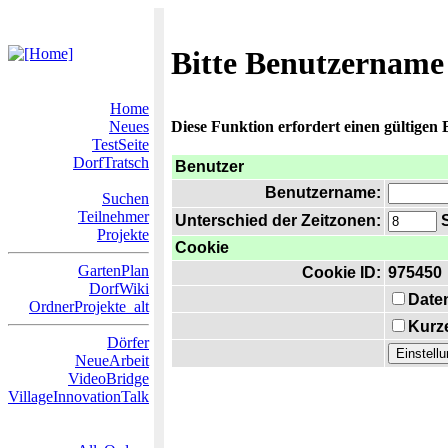
Bitte Benutzername
Home
Neues
Diese Funktion erfordert einen gültigen
TestSeite
DorfTratsch
Benutzer
Benutzername:
Suchen
Teilnehmer
Unterschied der Zeitzonen:
S
Projekte
Cookie
GartenPlan
Cookie ID:
975450
DorfWiki
Date
OrdnerProjekte_alt
Kurze
Dörfer
NeueArbeit
VideoBridge
VillageInnovationTalk