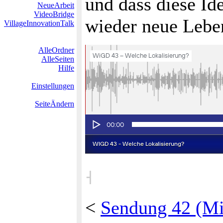
und dass diese I
NeueArbeit
VideoBridge
wieder neue Lebe
VillageInnovationTalk
AlleOrdner
AlleSeiten
Hilfe
Einstellungen
SeiteÄndern
˧
<
Sendung 42 (Mi