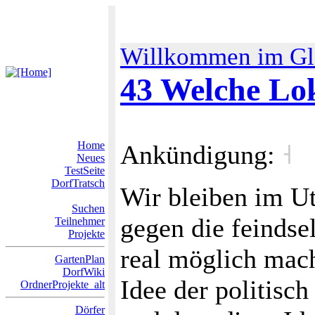
Willkommen im Gl
43 Welche Lok
Home
Ankündigung:
˧
Neues
TestSeite
DorfTratsch
Wir bleiben im Ut
Suchen
gegen die feindse
Teilnehmer
Projekte
real möglich mach
GartenPlan
DorfWiki
Idee der politisc
OrdnerProjekte_alt
Dörfer