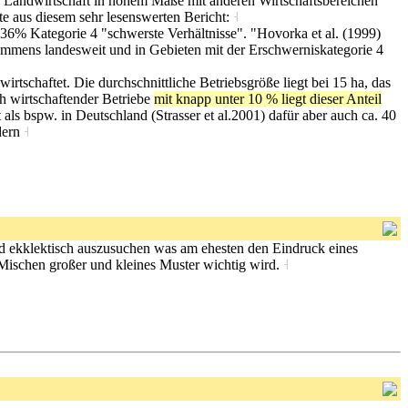
ie Landwirtschaft in hohem Maße mit anderen Wirtschaftsbereichen
ate aus diesem sehr lesenswerten Bericht:
˧
36% Kategorie 4 "schwerste Verhältnisse". "Hovorka et al. (1999)
kommens landesweit und in Gebieten mit der Erschwerniskategorie 4
rtschaftet. Die durchschnittliche Betriebsgröße liegt bei 15 ha, das
ch wirtschaftender Betriebe
mit knapp unter 10 % liegt dieser Anteil
als bspw. in Deutschland (Strasser et al.2001) dafür aber auch ca. 40
dern
˧
und ekklektisch auszusuchen was am ehesten den Eindruck eines
Mischen großer und kleines Muster wichtig wird.
˧