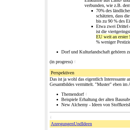
Einkünfte aus Land- und
verbunden, wie z.B. de
70% des ländliche
schätzten, dass di
bis zu 90 % des 
Etwa zwei Drittel 
ist die viertgerin
EU weit an erster S
% weniger Pestizi
Dorf und Kulturlandschaft gehören
(in progress)
˧
Perspektiven
Das ist ja wohl das eigentlich Interessant
Gesamtbildes vermittelt. "Muster" eben im
Themendorf
˧
Beispiele Erhaltung der alten Bausu
New Alchemy - Ideen von Stoffkreis
˧
AnregungenUndIdeen