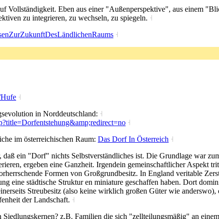
uf Vollständigkeit. Eben aus einer "Außenperspektive", aus einem "Bl
ktiven zu integrieren, zu wechseln, zu spiegeln.
˧
esenZurZukunftDesLändlichenRaums
˧
i/Hufe
˧
gsevolution in Norddeutschland:
˧
hp?title=Dorfentstehung&amp;redirect=no
˧
liche im österreichischen Raum:
Das Dorf In Österreich
˧
, daß ein "Dorf" nichts Selbstverständliches ist. Die Grundlage war zu
erieren, ergeben eine Ganzheit. Irgendein gemeinschaftlicher Aspekt t
rherrschende Formen von Großgrundbesitz. In England veritable Zerstö
lung eine städtische Struktur en miniature geschaffen haben. Dort domin
inerseits Streubesitz (also keine wirklich großen Güter wie anderswo),
fenheit der Landschaft.
˧
n Siedlungskernen? z.B. Familien die sich "zellteilungsmäßig" an eine