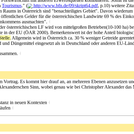
 Forstwirtschaft mit anderen Erwerbsquellen kombinieren. Somit ist d
m
Tourismus
." (
http://www.bfn.de/09/skript64.pdf
, p.10) weitere Zit
n Raums in Österreich sind "benachteiligtes Gebiet". Davon wiederum 
e öffentlichen Gelder für die österreichischen Landwirte 69 % des Ein
Einkommens ausmachten".
˧
der österreichischen LF wird von mittelgroßen Betrieben(10-100 ha) bewi
gste in der EU (ÖAR 2000). Bemerkenswert ist der hohe Anteil biologis
telle.
Allgemein wird in Österreich ca. 30 % weniger Getreide geerntet 
d und Düngemittel eingesetzt als in Deutschland oder anderen EU-Län
 zusammen.
˧
e am Vortrag. Es kommt hier drauf an, an mehreren Ebenen anzusetzen 
 Alexanderschen Sinn, wobei genau wie bei Christopher Alexander das 
bstanz in neuen Kontexten
˧
läufen
˧