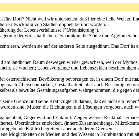
 fürs Dorf? Nicht weil wir unterstellen, daß hier eine heile Welt zu fi
chen Entwicklung von Städten doppelt berührt worden:
˧
äherung der Lebensverhältnisse ("Urbanisierung"),
˧
rlagerung der wirtschaftlichen Dynamik in die Städte und Agglomerati
zentrieren, werden sie auf der anderen Seite ausgedünnt. Das Dorf ist 
f und am ländlichen Raum deswegen wieder gewachsen, weil der Mythos,
ht mehr, sie wuchert; Lebensvorgänge und Lebenszyklen beschleunigen 
der österreichischen Bevölkerung bevorzugen es, in einem Dorf mit m
ge nach Überschaubarkeit, Gestaltbarkeit, aber auch Beständigkeit un
elbst als bewußte Gestaltungsaufgaben wahrgenommen, die gegen den 
 seine Grenze und seine Kraft zugleich daraus, daß es nicht ein reiner W
 worden sind, Muster, die Richtungen und Lösungen vorgeben, auch w
gangenheit, Gegenwart und Zukunft. Zeigen wieviel Reaktualisierbare
chertes, Übertünchtes entdecken. (innere Zusammenhänge, Mikrokosm
(formgebende Kräfte) begreifen - aber auch deren Grenzen.
˧
eue Möglichkeiten der Medien und des Wissens in Kombination mit a