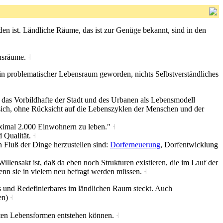
nden ist. Ländliche Räume, das ist zur Genüge bekannt, sind in den
onsräume.
˧
ein problematischer Lebensraum geworden, nichts Selbstverständliches
 das Vorbildhafte der Stadt und des Urbanen als Lebensmodell
sich, ohne Rücksicht auf die Lebenszyklen der Menschen und der
aximal 2.000 Einwohnern zu leben."
˧
d Qualität.
˧
Fluß der Dinge herzustellen sind:
Dorferneuerung
, Dorfentwicklung
illensakt ist, daß da eben noch Strukturen existieren, die im Lauf der
enn sie in vielem neu befragt werden müssen.
˧
s und Redefinierbares im ländlichen Raum steckt. Auch
en)
˧
lten Lebensformen entstehen können.
˧