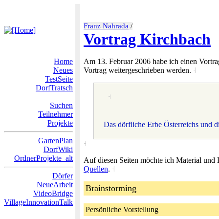
Franz Nahrada
/
Vortrag Kirchbach
Home
Am 13. Februar 2006 habe ich einen Vort
Neues
Vortrag weitergeschrieben werden.
˧
TestSeite
DorfTratsch
˧
Suchen
Teilnehmer
Projekte
Das dörfliche Erbe Österreichs und 
GartenPlan
˧
DorfWiki
OrdnerProjekte_alt
Auf diesen Seiten möchte ich Material und 
Quellen
.
˧
Dörfer
NeueArbeit
Brainstorming
VideoBridge
VillageInnovationTalk
Persönliche Vorstellung