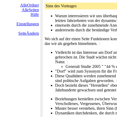
AlleOrdner
Sinn des Vortrages
AlleSeiten
Hilfe
Warum interessieren wir uns überhaupt
letzten Jahrzehnten von der dynamis
Einstellungen
einerseits durch die zunehmende Ann
andererseits durch die beständige Ve
SeiteÄndern
Wo sich auf der einen Seite Funktionen kon
das wir als gegeben hinnehmen.
˧
Vielleicht ist das Interesse am Dor
gebrochen ist. Die Stadt wächst nic
Natur.
˧
Generali Studie 2005 " "44 % 
"Dorf" wird zum Synonym für die Fra
Diese Qualitäten werden zunehmend s
sind politische Aufgaben geworden.
˧
Doch bezieht dieses "Herstellen" eben
Jahrhunderte gewachsen und getestet
Beziehungen herstellen zwischen Ver
Verschollenes, Vergessenes, Überwu
Muster besser verstehen, ihren Sinn 
Dynamiken durchdenken, die durch n