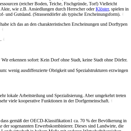
essourcen (reicher Boden, Teiche, Fischgründe, Torf) Vielleicht
e Akte, wie z.B. Ansiedlungen durch Herrscher oder
Klöster
, spielen in
f- und Gutsland. (Strassendörfer als typische Erscheinungsform).
˧
 habe ich das an den charakteristischen Erscheinungen und Dorftypen
.
˧
".
˧
? Wir erkennen sofort: Kein Dorf ohne Stadt, keine Stadt ohne Dörfer.
m: wenig ausdiffenzierte Obrigkeit und Spezialstrukturen erzwingen
hr lokale Arbeitsteilung und Spezialisierung. Aber umgekehrt treten
 sehr viele kooperative Funktionen in der Dorfgemeinschaft.
˧
e, dass gemäß der OECD-Klassifikation1 ca. 70 % der Bevölkerung in
ge der sogenannten Erwerbskombinierer. Dieses sind Landwirte, die