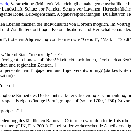
werk
, Verarbeitung (Mühlen). Vielleicht gibts nahe gemeinschaftliche R
r Landschaft. Schutz vor Feinden, Schutz vor Lawinen. Herrschaftlich
agende Rolle. Leibeigenschaft, Abgabeverpflichtungen, Dualítät von Ho
nen Ebenen machen die Individualität von Dörfern möglich. Im Vortrag
f und Waldhufendorf tragen Kolonialisations- und Herrschaftscharakter
orf", trotzdem Abgrenzung von Formen wie "Gehöft", "Markt", "Stadt
, während Stadt "mehrzellig" ist?
˧
, Dorf geht in Landschaft über? Stadt lebt nach Innen, Dorf nach außen
ädten und regionalen Zentren.
˧
on persönlichem Engagement und Eigenverantwortung? (starkes Kriteriu
isation)
˧
Zeiten.
˧
ngliche Einheit des Dorfes mit stärkerer Gliederung zusammenhing, me
tiv spät als eigenständige Berufsgruppe auf (so um 1700, 1750). Zuvor
Exportpeak"
˧
 Bedeutung des ländlichen Raums in Österreich wird durch die Tatsach
rmauert (OIN, Dez.2001). Dabei ist der vorherrschende Anteil derjeni