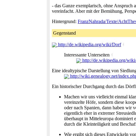
- das Ganze exemplarisch, ohne Anspruch a
vereinfacht. Aber mit der Bemühung, Perspe
Hintergrund:
FranzNahrada/Texte/AchtTh
Gegenstand
http://de.wikipedia.org/wiki/Dorf
˧
Interessante Unterseiten
˧
http://de.wikipedia.org/wik
Eine idealtypische Darstellung von Siedlun
http://wiki.genealogy.net/index.p
Ein historischer Durchgang durch das Dörf
Machen wir uns vielleicht einmal klar
vereinzelte Höfe, sondern diese koop
oder nach Spanien, dann haben wir vo
eigentlich eher in extremer Streusied
überhaupt in Mitteleuropa dominiert e
durch die Kleinteiligkeit und Beschaf
Wie ergibt sich dieses Entwickeln vo