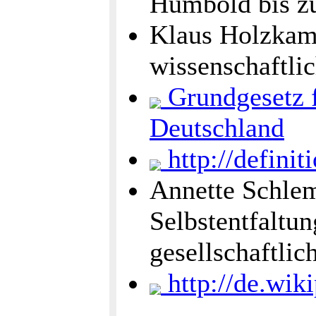
Humbold bis z
Klaus Holzkam
wissenschaftli
Grundgesetz f
Deutschland
http://definit
Annette Schlem
Selbstentfaltun
gesellschaftli
http://de.wik