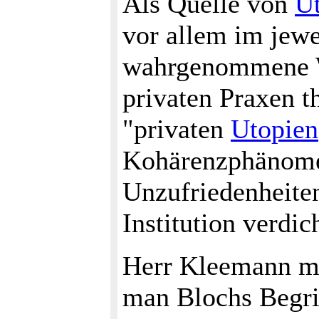
Als Quelle von
U
vor allem im jewe
wahrgenommene W
privaten Praxen th
"privaten
Utopien
Kohärenzphänomen
Unzufriedenheiten
Institution verdic
Herr Kleemann mer
man Blochs Begrif