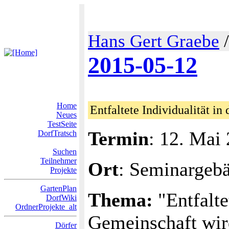
Hans Gert Graebe
2015-05-12
Home
Entfaltete Individualität i
Neues
TestSeite
Termin
: 12. Mai
DorfTratsch
Suchen
Teilnehmer
Ort
: Seminargeb
Projekte
GartenPlan
Thema:
"Entfalte
DorfWiki
OrdnerProjekte_alt
Gemeinschaft wir
Dörfer