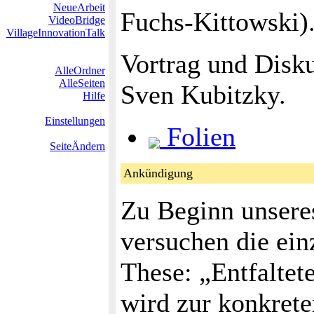
NeueArbeit
Fuchs-Kittowski)
VideoBridge
VillageInnovationTalk
Vortrag und Disku
AlleOrdner
AlleSeiten
Sven Kubitzky.
Hilfe
Einstellungen
Folien
SeiteÄndern
Ankündigung
Zu Beginn unsere
versuchen die ein
These: „Entfaltete
wird zur konkrete