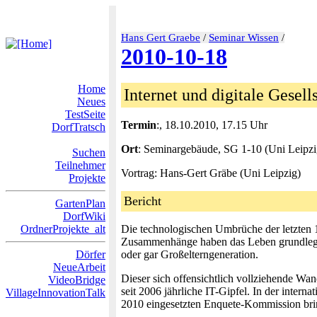
Hans Gert Graebe
/
Seminar Wissen
/
2010-10-18
Home
Internet und digitale Gesell
Neues
TestSeite
Termin
:, 18.10.2010, 17.15 Uhr
DorfTratsch
Ort
: Seminargebäude, SG 1-10 (Uni Leipzi
Suchen
Teilnehmer
Vortrag: Hans-Gert Gräbe (Uni Leipzig)
Projekte
Bericht
GartenPlan
DorfWiki
OrdnerProjekte_alt
Die technologischen Umbrüche der letzten 1
Zusammenhänge haben das Leben grundlegend 
Dörfer
oder gar Großelterngeneration.
NeueArbeit
Dieser sich offensichtlich vollziehende Wan
VideoBridge
seit 2006 jährliche IT-Gipfel. In der inter
VillageInnovationTalk
2010 eingesetzten Enquete-Kommission bring