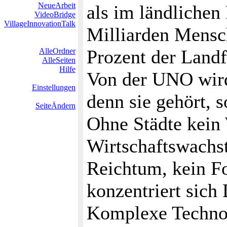
NeueArbeit
als im ländliche
VideoBridge
VillageInnovationTalk
Milliarden Mensc
Prozent der Land
AlleOrdner
AlleSeiten
Hilfe
Von der UNO wird
Einstellungen
denn sie gehört, s
SeiteÄndern
Ohne Städte kein
Wirtschaftswachs
Reichtum, kein Fo
konzentriert sich
Komplexe Technol