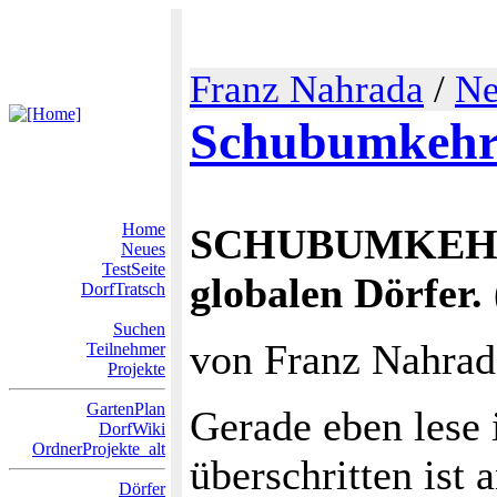
Franz Nahrada
/
Ne
Schubumkeh
Home
SCHUBUMKEHR. 
Neues
TestSeite
globalen Dörfer.
DorfTratsch
Suchen
von Franz Nahra
Teilnehmer
Projekte
GartenPlan
Gerade eben lese 
DorfWiki
OrdnerProjekte_alt
überschritten ist
Dörfer