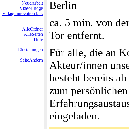
Berlin
NeueArbeit
VideoBridge
VillageInnovationTalk
ca. 5 min. von de
AlleOrdner
Tor entfernt.
AlleSeiten
Hilfe
Für alle, die an 
Einstellungen
SeiteÄndern
Akteur/innen unser
besteht bereits a
zum persönliche
Erfahrungsaustaus
eingeladen.