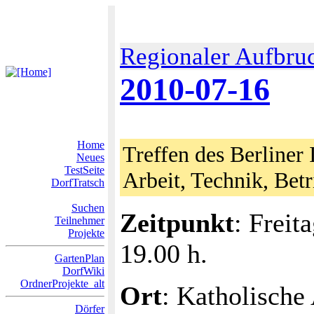
Regionaler Aufbru
2010-07-16
Home
Treffen des Berliner 
Neues
TestSeite
Arbeit, Technik, Bet
DorfTratsch
Suchen
Zeitpunkt
: Freit
Teilnehmer
Projekte
19.00 h.
GartenPlan
DorfWiki
OrdnerProjekte_alt
Ort
: Katholische
Dörfer