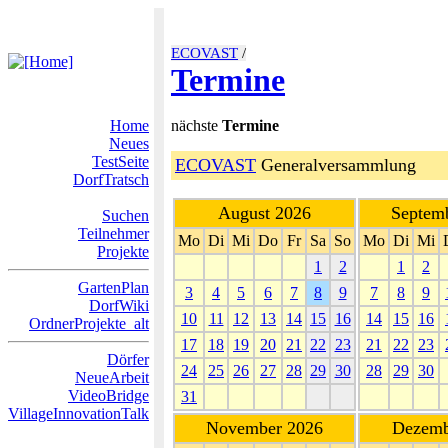
ECOVAST
/
Termine
Home
nächste
Termine
Neues
TestSeite
ECOVAST
Generalversammlung
DorfTratsch
August 2026
Septem
Suchen
Teilnehmer
Mo
Di
Mi
Do
Fr
Sa
So
Mo
Di
Mi
Projekte
1
2
1
2
GartenPlan
3
4
5
6
7
8
9
7
8
9
DorfWiki
10
11
12
13
14
15
16
14
15
16
OrdnerProjekte_alt
17
18
19
20
21
22
23
21
22
23
Dörfer
24
25
26
27
28
29
30
28
29
30
NeueArbeit
VideoBridge
31
VillageInnovationTalk
November 2026
Dezemb