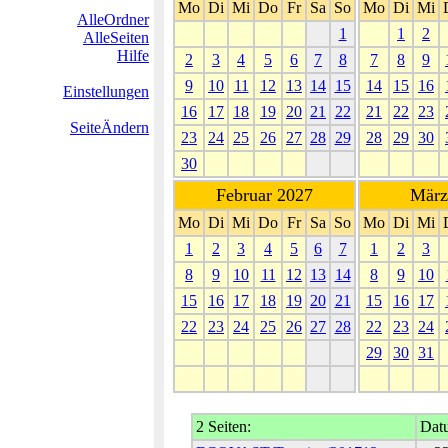
Mo
Di
Mi
Do
Fr
Sa
So
Mo
Di
Mi
AlleOrdner
1
1
2
AlleSeiten
Hilfe
2
3
4
5
6
7
8
7
8
9
9
10
11
12
13
14
15
14
15
16
Einstellungen
16
17
18
19
20
21
22
21
22
23
SeiteÄndern
23
24
25
26
27
28
29
28
29
30
30
Februar 2027
März
Mo
Di
Mi
Do
Fr
Sa
So
Mo
Di
Mi
1
2
3
4
5
6
7
1
2
3
8
9
10
11
12
13
14
8
9
10
15
16
17
18
19
20
21
15
16
17
22
23
24
25
26
27
28
22
23
24
29
30
31
2 Seiten:
Datu