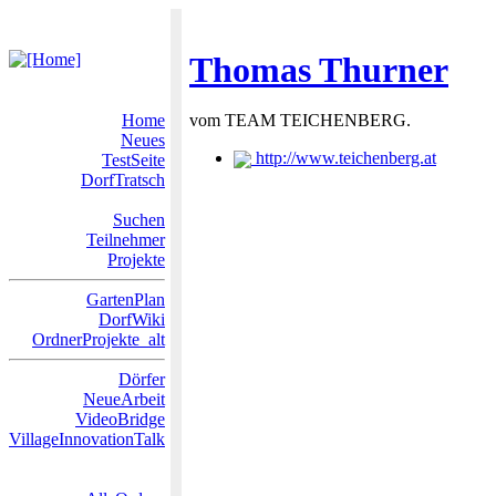
Thomas Thurner
Home
vom TEAM TEICHENBERG.
Neues
http://www.teichenberg.at
TestSeite
DorfTratsch
Suchen
Teilnehmer
Projekte
GartenPlan
DorfWiki
OrdnerProjekte_alt
Dörfer
NeueArbeit
VideoBridge
VillageInnovationTalk