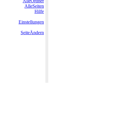
AlleOrdner
AlleSeiten
Hilfe
Einstellungen
SeiteÄndern