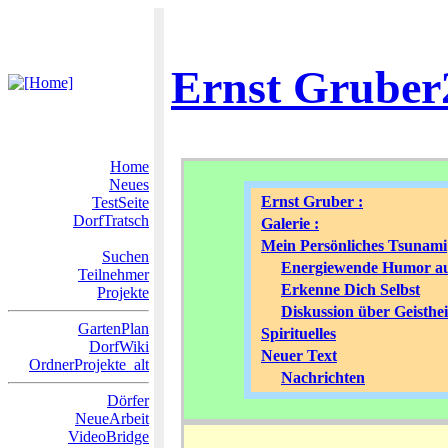
Ernst Gruber2
Home
Neues
Ernst Gruber :
TestSeite
DorfTratsch
Galerie :
Mein Persönliches Tsunami
Suchen
Energiewende Humor au
Teilnehmer
Erkenne Dich Selbst
Projekte
Diskussion über Geisthe
GartenPlan
Spirituelles
DorfWiki
Neuer Text
OrdnerProjekte_alt
Nachrichten
Dörfer
NeueArbeit
VideoBridge