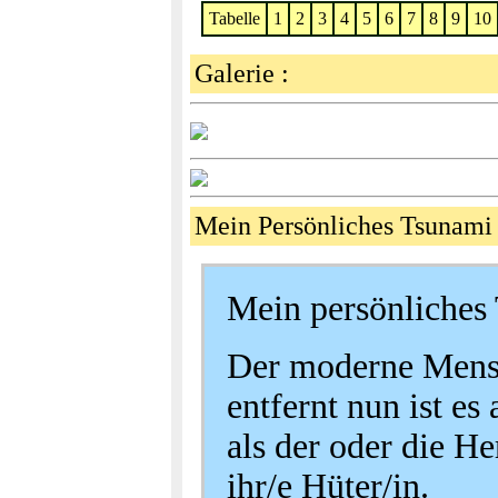
Tabelle
1
2
3
4
5
6
7
8
9
10
Galerie :
Mein Persönliches Tsuna
Mein persönliches
Der moderne Mensc
entfernt nun ist es
als der oder die He
ihr/e Hüter/in.