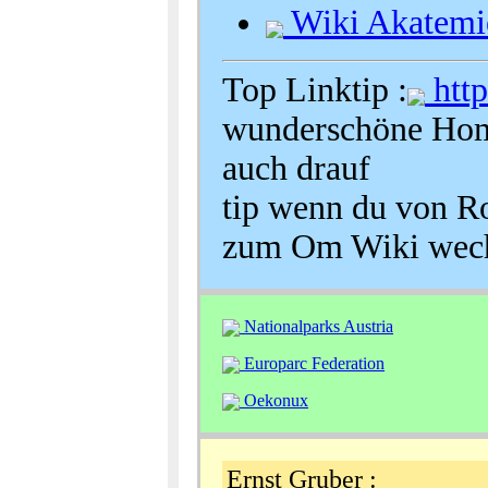
Wiki Akatemi
Top Linktip :
http
wunderschöne Hom
auch drauf
tip wenn du von R
zum Om Wiki wechs
Nationalparks Austria
Europarc Federation
Oekonux
Ernst Gruber :