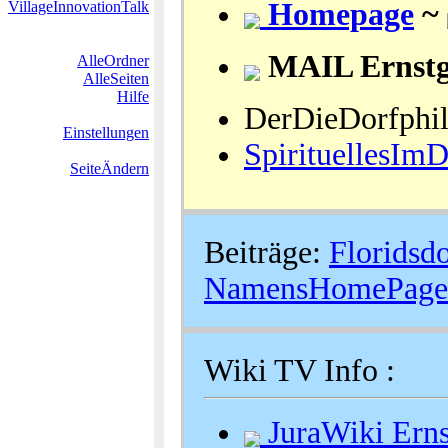
Homepage
~
VillageInnovationTalk
MAIL Ernstg
AlleOrdner
AlleSeiten
Hilfe
DerDieDorfphil
Einstellungen
SpirituellesImD
SeiteÄndern
Beiträge:
Floridsdo
NamensHomePage
Wiki TV Info :
JuraWiki Ern