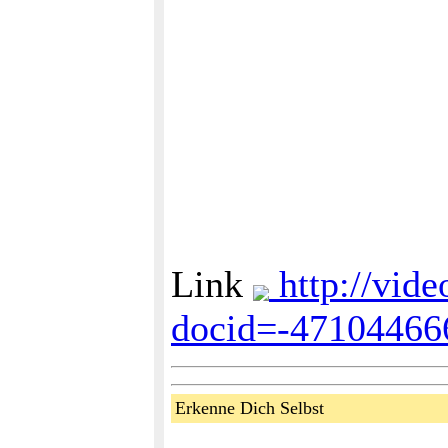
Link
http://vide
docid=-47104466
Erkenne Dich Selbst