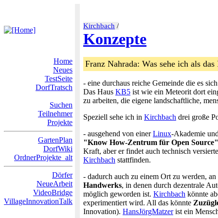
Kirchbach
/
Konzepte
Home
Franz Nahrada: Was sehe ich als das
Neues
TestSeite
- eine durchaus reiche Gemeinde die es sich
DorfTratsch
Das Haus
KB5
ist wie ein Meteorit dort ei
zu arbeiten, die eigene landschaftliche, me
Suchen
Teilnehmer
Speziell sehe ich in
Kirchbach
drei große Po
Projekte
- ausgehend von einer
Linux
-Akademie und 
GartenPlan
"Know How-Zentrum für Open Source
DorfWiki
Kraft, aber er findet auch technisch versiert
OrdnerProjekte_alt
Kirchbach
stattfinden.
Dörfer
- dadurch auch zu einem Ort zu werden, an 
NeueArbeit
Handwerks
, in denen durch dezentrale Au
VideoBridge
möglich geworden ist.
Kirchbach
könnte ab
VillageInnovationTalk
experimentiert wird. All das könnte
Zuzügl
Innovation).
HansJörgMatzer
ist ein Mensc