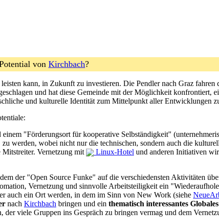
 Potential von
Kirchbach
?
 leisten kann, in Zukunft zu investieren. Die Pendler nach Graz fahren
ngeschlagen und hat diese Gemeinde mit der Möglichkeit konfrontiert, e
nschliche und kulturelle Identität zum Mittelpunkt aller Entwicklungen
tentiale:
einem "Förderungsort für kooperative Selbständigkeit" (unternehmer
"
zu werden, wobei nicht nur die technischen, sondern auch die kulture
e Mitstreiter. Vernetzung mit
Linux-Hotel
und anderen Initiativen wir
dem der "Open Source Funke" auf die verschiedensten Aktivitäten übers
tomation, Vernetzung und sinnvolle Arbeitsteiligkeit ein "Wiederaufhol
er auch ein Ort werden, in dem im Sinn von New Work (siehe
NeueArb
er
nach
Kirchbach
bringen und ein
thematisch interessantes Globale
h, der viele Gruppen ins Gespräch zu bringen vermag und dem Vernetzu