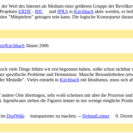
enn der Wert des Internet als Medium einer größeren Gruppe der Bevölk
 Projekten
ERDE
-
RIC
und
IPRA
in
Kirchbach
aktiv werden, es bed
len "Mitspielern" getragen sein kann. Die logische Konsequenz darau
em/Kirchbach
Jänner 2006
och viele Dinge fehlen wir erst begonnen haben, sollte schon sichtbar 
ch ganz spezifische Probleme und Hemmnisse. Manche Besonderheiten (et
er Medaille". Vieles entsteht in
Kirchbach
mit Idealismus, muss sich abe
f andere Orte übertragen, sehr wohl scheinen mir aber die Prozesse und
t. Irgendwann ziehen die Figuren immer in nur wenige mögliche Position
 im
DorfWiki
transparenter zu machen. --
HelmutLeitner
9. Dezem