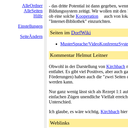
AlleOrdner
- das dritte Potential ist dann gegeben, w
AlleSeiten
Bildungssystem zeitigt. Wir wollen mit den
Hilfe
ob eine solche
Kooperation
auch von loka
"Internet-Bibliothek" einzurichten.
Einstellungen
Seiten im
DorfWiki
SeiteÄndern
MusterSprache/VideoKonferenzSyst
Kommentar Helmut Leitner
Obwohl in der Darstellung von
Kirchbach
n
entfaltet. Es gibt viel Positives, aber au
Förderungen) haben auch die "zwei Seiten d
werden kann.
Nur ganz wenig lässt sich als Rezept 1:1 au
einfachen Zügen unendliche Vielfalt erreich
Unterschied.
Ich glaube, es wäre wichtig,
Kirchbach
hier
Weblinks