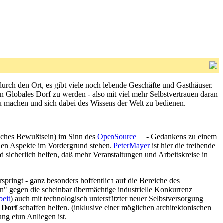
 durch den Ort, es gibt viele noch lebende Geschäfte und Gasthäuser.
in Globales Dorf zu werden - also mit viel mehr Selbstvertrauen daran
 zu machen und sich dabei des Wissens der Welt zu bedienen.
isches Bewußtsein) im Sinn des
OpenSource
- Gedankens zu einem
llen Aspekte im Vordergrund stehen.
PeterMayer
ist hier die treibende
d sicherlich helfen, daß mehr Veranstaltungen und Arbeitskreise in
pringt - ganz besonders hoffentlich auf die Bereiche des
en" gegen die scheinbar übermächtige industrielle Konkurrenz
eit
) auch mit technologisch unterstützter neuer Selbstversorgung
s Dorf
schaffen helfen. (inklusive einer möglichen architektonischen
ng eiun Anliegen ist.