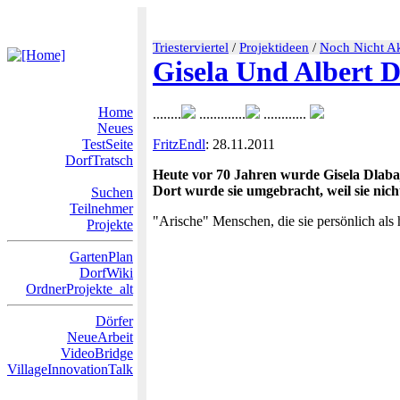
Triesterviertel
/
Projektideen
/
Noch Nicht Ak
Gisela Und Albert D
Home
........
.............
............
Neues
TestSeite
FritzEndl
: 28.11.2011
DorfTratsch
Heute vor 70 Jahren wurde Gisela Dlaba
Dort wurde sie umgebracht, weil sie nic
Suchen
Teilnehmer
"Arische" Menschen, die sie persönlich als 
Projekte
GartenPlan
DorfWiki
OrdnerProjekte_alt
Dörfer
NeueArbeit
VideoBridge
VillageInnovationTalk