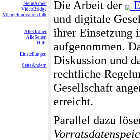
Die Arbeit der
E
NeueArbeit
VideoBridge
VillageInnovationTalk
und digitale Gesel
ihrer Einsetzung 
AlleOrdner
AlleSeiten
aufgenommen. Dam
Hilfe
Einstellungen
Diskussion und d
SeiteÄndern
rechtliche Regelu
Gesellschaft ange
erreicht.
Parallel dazu lös
Vorratsdatenspei