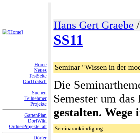
Hans Gert Graebe
SS11
Home
Seminar "Wissen in der mo
Neues
TestSeite
Die Seminartheme
DorfTratsch
Suchen
Semester um das
Teilnehmer
Projekte
gestalten. Wege i
GartenPlan
DorfWiki
OrdnerProjekte_alt
Seminarankündigung
Dörfer