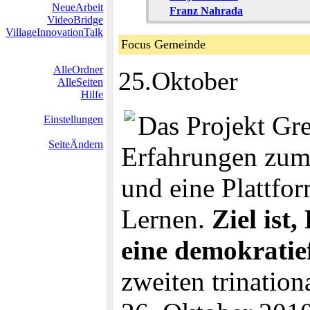
NeueArbeit
Franz Nahrada
VideoBridge
VillageInnovationTalk
Focus Gemeinde
AlleOrdner
25.Oktober
AlleSeiten
Hilfe
Das Projekt Gre
Einstellungen
SeiteÄndern
Erfahrungen zum 
und eine Plattfo
Lernen.
Ziel ist
eine demokrati
zweiten trinatio