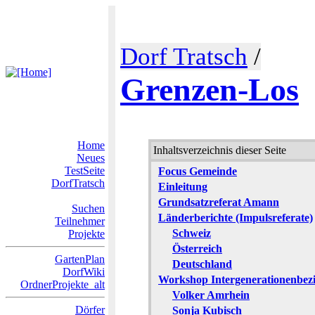
Dorf Tratsch
/
Grenzen-Los
Home
Inhaltsverzeichnis dieser Seite
Neues
TestSeite
Focus Gemeinde
DorfTratsch
Einleitung
Grundsatzreferat Amann
Suchen
Länderberichte (Impulsreferate)
Teilnehmer
Schweiz
Projekte
Österreich
GartenPlan
Deutschland
DorfWiki
Workshop Intergenerationenbez
OrdnerProjekte_alt
Volker Amrhein
Dörfer
Sonja Kubisch